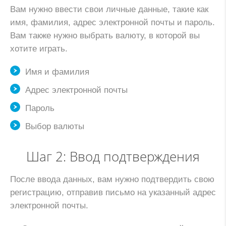
Вам нужно ввести свои личные данные, такие как
имя, фамилия, адрес электронной почты и пароль.
Вам также нужно выбрать валюту, в которой вы
хотите играть.
Имя и фамилия
Адрес электронной почты
Пароль
Выбор валюты
Шаг 2: Ввод подтверждения
После ввода данных, вам нужно подтвердить свою
регистрацию, отправив письмо на указанный адрес
электронной почты.