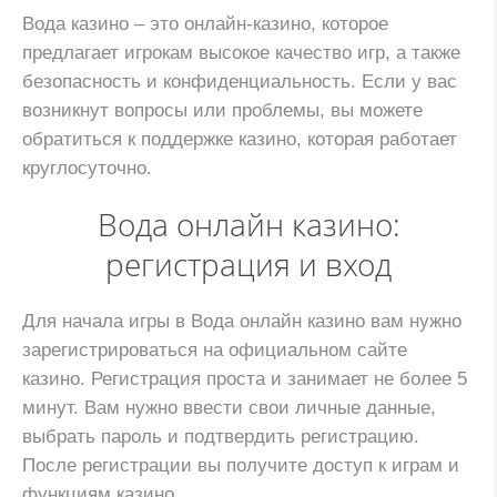
Вода казино – это онлайн-казино, которое
предлагает игрокам высокое качество игр, а также
безопасность и конфиденциальность. Если у вас
возникнут вопросы или проблемы, вы можете
обратиться к поддержке казино, которая работает
круглосуточно.
Вода онлайн казино:
регистрация и вход
Для начала игры в Вода онлайн казино вам нужно
зарегистрироваться на официальном сайте
казино. Регистрация проста и занимает не более 5
минут. Вам нужно ввести свои личные данные,
выбрать пароль и подтвердить регистрацию.
После регистрации вы получите доступ к играм и
функциям казино.