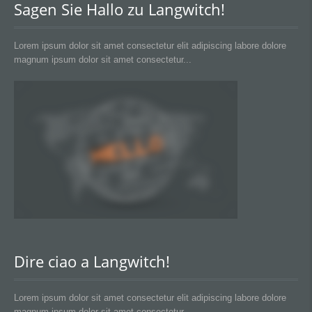
Sagen Sie Hallo zu Langwitch!
Lorem ipsum dolor sit amet consectetur elit adipiscing labore dolore
magnum ipsum dolor sit amet consectetur...
Dire ciao a Langwitch!
Lorem ipsum dolor sit amet consectetur elit adipiscing labore dolore
magnum ipsum dolor sit amet consectetur...