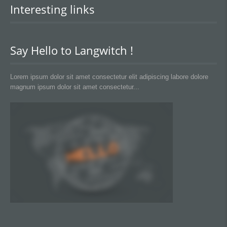
Interesting links
Say Hello to Langwitch !
Lorem ipsum dolor sit amet consectetur elit adipiscing labore dolore
magnum ipsum dolor sit amet consectetur...