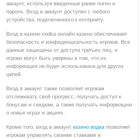
аккаунт, используя введенные ранее логин и
пароль. Вход в аккаунт доступен с любого
устройства, подключенного к интернету.
Вход в казино vodka онлайн казино обеспечивает
безопасность и конфиденциальность игроков. Все
данные защищены от доступа третьих лиц, и
игроки могут быть уверены в том, что их
информация не будет использована для других
целей.
Вход в аккаунт также позволяет игрокам
отслеживать свой прогресс, получать доступ к
бонусам и скидкам, а также получать информацию
о новых играх и акциях.
Кроме того, вход в аккаунт
казино водка
позволяет
игрокам управлять своими ставками и