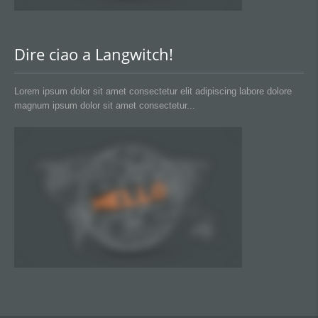
Dire ciao a Langwitch!
Lorem ipsum dolor sit amet consectetur elit adipiscing labore dolore
magnum ipsum dolor sit amet consectetur...