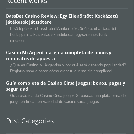
Recent works
BassBet Casino Review: Egy Ellenőrzött Kockázatú
Játékosok Játszótere
Első lépések a BassBetnélAmikor először érkezel a BassBet
honlapjára, a kialakítás szándékosan egyszerűnek tűnik—
nincsen
Casino Mi Argentina: guía completa de bonos y
requisitos de apuesta
¿Qué es Casino Mi Argentina y por qué está ganando popularidad?
Registro paso a paso: cómo crear tu cuenta sin complicaci
Guía completa de Casino Cirsa juegos: bonos, pagos y
seguridad
Guía práctica de Casino Cirsa juegos Si buscas una plataforma de
juego en línea con variedad de Casino Cirsa juegos,
Post Categories