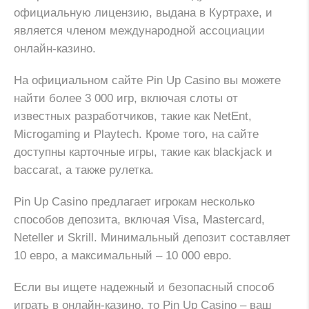
официальную лицензию, выдана в Куртрахе, и
является членом международной ассоциации
онлайн-казино.
На официальном сайте Pin Up Casino вы можете
найти более 3 000 игр, включая слоты от
известных разработчиков, такие как NetEnt,
Microgaming и Playtech. Кроме того, на сайте
доступны карточные игры, такие как blackjack и
baccarat, а также рулетка.
Pin Up Casino предлагает игрокам несколько
способов депозита, включая Visa, Mastercard,
Neteller и Skrill. Минимальный депозит составляет
10 евро, а максимальный – 10 000 евро.
Если вы ищете надежный и безопасный способ
играть в онлайн-казино, то Pin Up Casino – ваш