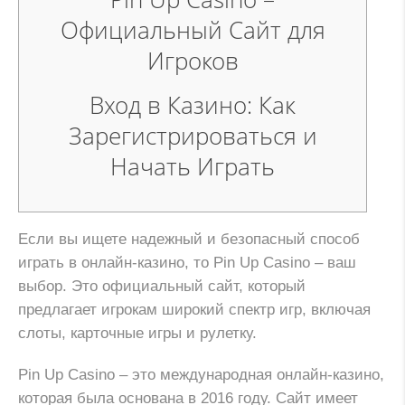
Официальный Сайт для
Игроков
Вход в Казино: Как
Зарегистрироваться и
Начать Играть
Если вы ищете надежный и безопасный способ
играть в онлайн-казино, то Pin Up Casino – ваш
выбор. Это официальный сайт, который
предлагает игрокам широкий спектр игр, включая
слоты, карточные игры и рулетку.
Pin Up Casino – это международная онлайн-казино,
которая была основана в 2016 году. Сайт имеет