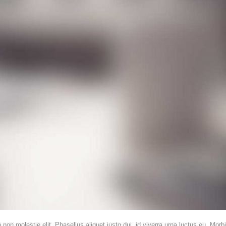
 non molestie elit. Phasellus aliquet justo dui, id viverra urna luctus eu. Mor