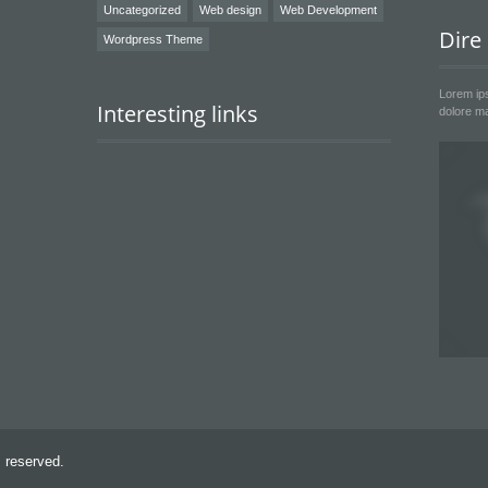
Uncategorized
Web design
Web Development
Dire
Wordpress Theme
Lorem ips
Interesting links
dolore ma
ts reserved.