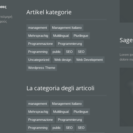
εσες
Artikel kategorie
α τολμηρή
υφούς
management
Management Italiano
Mehrsprachig
Multilingual
Plurilingue
Sage
Programmazione
Programmierung
Programming
public
SEO
SEO
Lorem ips
dolore ma
Uncategorized
Web design
Web Development
Wordpress Theme
La categoria degli articoli
management
Management Italiano
Mehrsprachig
Multilingual
Plurilingue
Programmazione
Programmierung
Programming
public
SEO
SEO