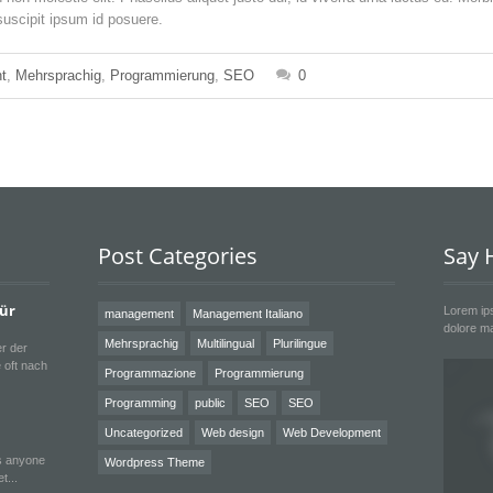
suscipit ipsum id posuere.
t
,
Mehrsprachig
,
Programmierung
,
SEO
0
Post Categories
Say H
für
Lorem ips
management
Management Italiano
dolore ma
Mehrsprachig
Multilingual
Plurilingue
r der
 oft nach
Programmazione
Programmierung
Programming
public
SEO
SEO
Uncategorized
Web design
Web Development
ts anyone
Wordpress Theme
et