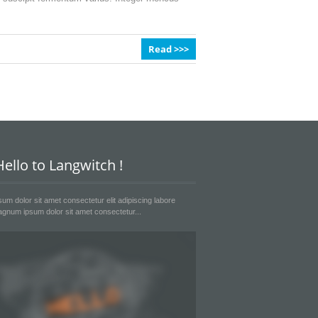
Read >>>
ello to Langwitch !
um dolor sit amet consectetur elit adipiscing labore
gnum ipsum dolor sit amet consectetur...