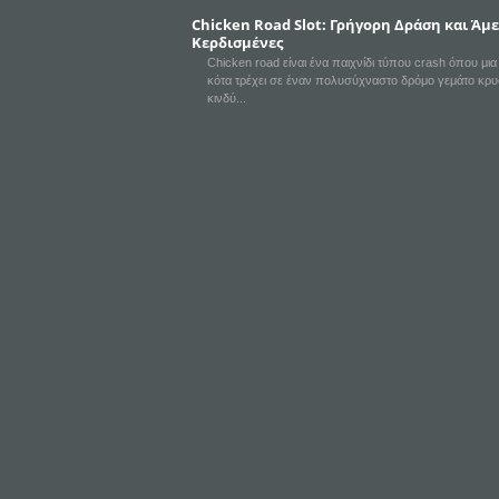
Chicken Road Slot: Γρήγορη Δράση και Άμ
Κερδισμένες
Chicken road είναι ένα παιχνίδι τύπου crash όπου μι
κότα τρέχει σε έναν πολυσύχναστο δρόμο γεμάτο κρ
κινδύ