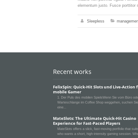
elementum justo. Fusce porttitor 
Sleepless
managemen
Recent works
FelixSpin: Quick‑Hit Slots und Live-Action 
mobile Gamer
1. Der Puls des mobilen SpielsWenn Sie vom Büro ode
Warteschlange im Coffee Shop weggehen, suchen Sie
eine
MateSlots: The Ultimate Quick‑Hit Casino
Experience for Fast‑Paced Players
MateSlots offers a slick, fast‑moving portfolio that sui
who wants a short, high‑intensity gaming session. Wh