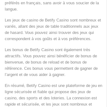
préférés en français, sans avoir à vous soucier de la
langue.
Les jeux de casino de Betify Casino sont nombreux et
variés, allant des jeux de table traditionnels aux jeux
de hasard. Vous pouvez ainsi trouver des jeux qui
correspondent à vos goûts et à vos préférences.
Les bonus de Betify Casino sont également très
attractifs. Vous pouvez ainsi bénéficier de bonus de
bienvenue, de bonus de reload et de bonus de
référence. Ces bonus vous permettent de gagner de
l’argent et de vous aider à gagner.
En résumé, Betify Casino est une plateforme de jeu en
ligne sécurisée et fiable qui propose des jeux de
casino, des sports et des loteries. La connexion est
rapide et sécurisée, et les jeux sont nombreux et