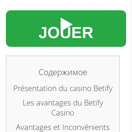
▶️
JOUER
Содержимое
Présentation du casino Betify
Les avantages du Betify
Casino
Avantages et Inconvénients