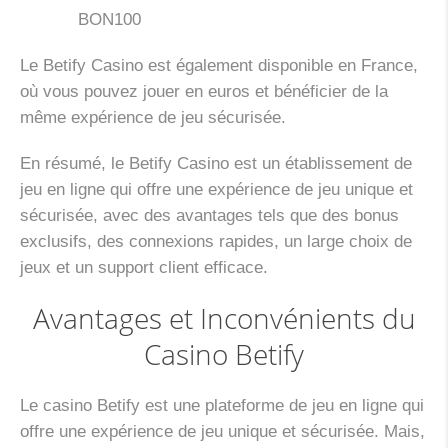
BON100
Le Betify Casino est également disponible en France,
où vous pouvez jouer en euros et bénéficier de la
même expérience de jeu sécurisée.
En résumé, le Betify Casino est un établissement de
jeu en ligne qui offre une expérience de jeu unique et
sécurisée, avec des avantages tels que des bonus
exclusifs, des connexions rapides, un large choix de
jeux et un support client efficace.
Avantages et Inconvénients du
Casino Betify
Le casino Betify est une plateforme de jeu en ligne qui
offre une expérience de jeu unique et sécurisée. Mais,