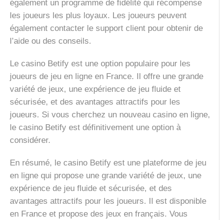
également un programme de fidélité qui récompense
les joueurs les plus loyaux. Les joueurs peuvent
également contacter le support client pour obtenir de
l’aide ou des conseils.
Le casino Betify est une option populaire pour les
joueurs de jeu en ligne en France. Il offre une grande
variété de jeux, une expérience de jeu fluide et
sécurisée, et des avantages attractifs pour les
joueurs. Si vous cherchez un nouveau casino en ligne,
le casino Betify est définitivement une option à
considérer.
En résumé, le casino Betify est une plateforme de jeu
en ligne qui propose une grande variété de jeux, une
expérience de jeu fluide et sécurisée, et des
avantages attractifs pour les joueurs. Il est disponible
en France et propose des jeux en français. Vous