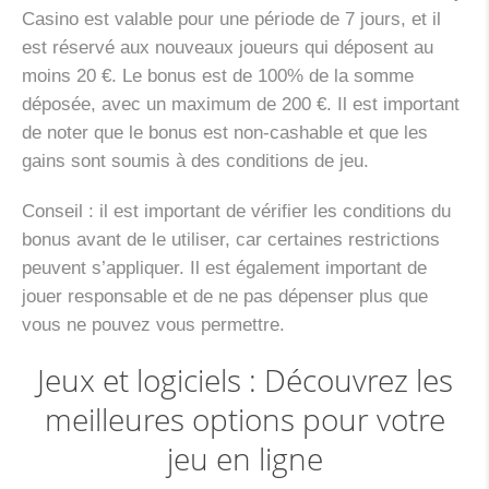
Casino est valable pour une période de 7 jours, et il
est réservé aux nouveaux joueurs qui déposent au
moins 20 €. Le bonus est de 100% de la somme
déposée, avec un maximum de 200 €. Il est important
de noter que le bonus est non-cashable et que les
gains sont soumis à des conditions de jeu.
Conseil : il est important de vérifier les conditions du
bonus avant de le utiliser, car certaines restrictions
peuvent s’appliquer. Il est également important de
jouer responsable et de ne pas dépenser plus que
vous ne pouvez vous permettre.
Jeux et logiciels : Découvrez les
meilleures options pour votre
jeu en ligne