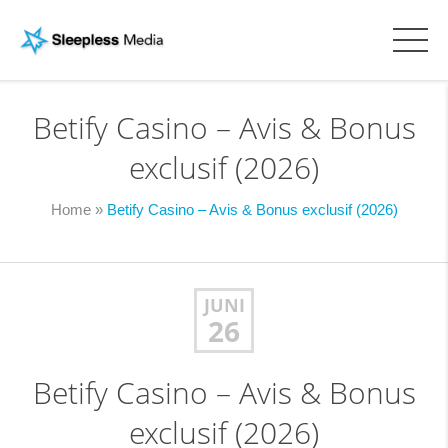
Betify Casino – Avis & Bonus
exclusif (2026)
Home
»
Betify Casino – Avis & Bonus exclusif (2026)
JUNI
26
Betify Casino – Avis & Bonus
exclusif (2026)