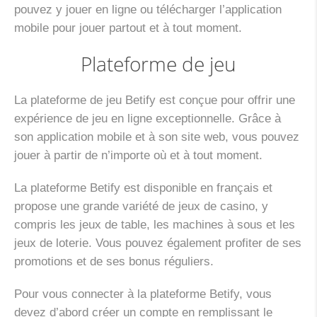
pouvez y jouer en ligne ou télécharger l’application
mobile pour jouer partout et à tout moment.
Plateforme de jeu
La plateforme de jeu Betify est conçue pour offrir une
expérience de jeu en ligne exceptionnelle. Grâce à
son application mobile et à son site web, vous pouvez
jouer à partir de n’importe où et à tout moment.
La plateforme Betify est disponible en français et
propose une grande variété de jeux de casino, y
compris les jeux de table, les machines à sous et les
jeux de loterie. Vous pouvez également profiter de ses
promotions et de ses bonus réguliers.
Pour vous connecter à la plateforme Betify, vous
devez d’abord créer un compte en remplissant le