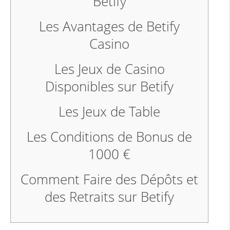
Betify
Les Avantages de Betify
Casino
Les Jeux de Casino
Disponibles sur Betify
Les Jeux de Table
Les Conditions de Bonus de
1000 €
Comment Faire des Dépôts et
des Retraits sur Betify