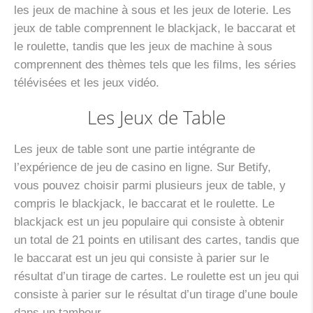
les jeux de machine à sous et les jeux de loterie. Les
jeux de table comprennent le blackjack, le baccarat et
le roulette, tandis que les jeux de machine à sous
comprennent des thèmes tels que les films, les séries
télévisées et les jeux vidéo.
Les Jeux de Table
Les jeux de table sont une partie intégrante de
l’expérience de jeu de casino en ligne. Sur Betify,
vous pouvez choisir parmi plusieurs jeux de table, y
compris le blackjack, le baccarat et le roulette. Le
blackjack est un jeu populaire qui consiste à obtenir
un total de 21 points en utilisant des cartes, tandis que
le baccarat est un jeu qui consiste à parier sur le
résultat d’un tirage de cartes. Le roulette est un jeu qui
consiste à parier sur le résultat d’un tirage d’une boule
dans un tambour.