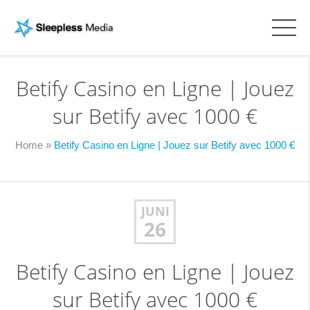
Betify Casino en Ligne | Jouez
sur Betify avec 1000 €
Home
»
Betify Casino en Ligne | Jouez sur Betify avec 1000 €
JUNI
26
Betify Casino en Ligne | Jouez
sur Betify avec 1000 €