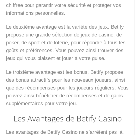
chiffrée pour garantir votre sécurité et protéger vos
informations personnelles.
Le deuxième avantage est la variété des jeux. Betify
propose une grande sélection de jeux de casino, de
poker, de sport et de loterie, pour répondre à tous les
goûts et préférences. Vous pouvez ainsi trouver des
jeux qui vous plaisent et jouer à votre guise.
Le troisième avantage est les bonus. Betify propose
des bonus attractifs pour les nouveaux joueurs, ainsi
que des récompenses pour les joueurs réguliers. Vous
pouvez ainsi bénéficier de récompenses et de gains
supplémentaires pour votre jeu.
Les Avantages de Betify Casino
Les avantages de Betify Casino ne s’arrêtent pas là.