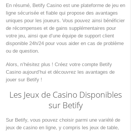
En résumé, Betify Casino est une plateforme de jeu en
ligne sécurisée et fiable qui propose des avantages
uniques pour les joueurs. Vous pouvez ainsi bénéficier
de récompenses et de gains supplémentaires pour
votre jeu, ainsi que d’une équipe de support client
disponible 24h/24 pour vous aider en cas de problème
ou de question.
Alors, n’hésitez plus ! Créez votre compte Betify
Casino aujourd’hui et découvrez les avantages de
jouer sur Betify !
Les Jeux de Casino Disponibles
sur Betify
Sur Betify, vous pouvez choisir parmi une variété de
jeux de casino en ligne, y compris les jeux de table,