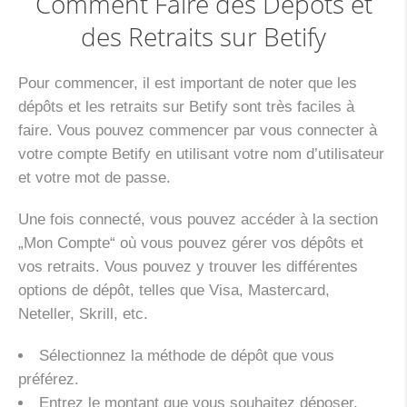
Comment Faire des Dépôts et
des Retraits sur Betify
Pour commencer, il est important de noter que les
dépôts et les retraits sur Betify sont très faciles à
faire. Vous pouvez commencer par vous connecter à
votre compte Betify en utilisant votre nom d’utilisateur
et votre mot de passe.
Une fois connecté, vous pouvez accéder à la section
„Mon Compte“ où vous pouvez gérer vos dépôts et
vos retraits. Vous pouvez y trouver les différentes
options de dépôt, telles que Visa, Mastercard,
Neteller, Skrill, etc.
Sélectionnez la méthode de dépôt que vous
préférez.
Entrez le montant que vous souhaitez déposer.