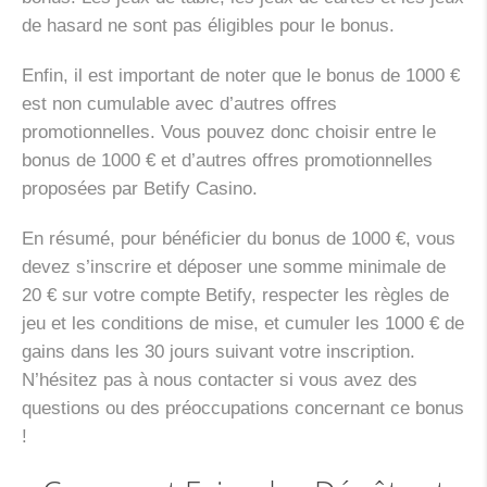
de hasard ne sont pas éligibles pour le bonus.
Enfin, il est important de noter que le bonus de 1000 €
est non cumulable avec d’autres offres
promotionnelles. Vous pouvez donc choisir entre le
bonus de 1000 € et d’autres offres promotionnelles
proposées par Betify Casino.
En résumé, pour bénéficier du bonus de 1000 €, vous
devez s’inscrire et déposer une somme minimale de
20 € sur votre compte Betify, respecter les règles de
jeu et les conditions de mise, et cumuler les 1000 € de
gains dans les 30 jours suivant votre inscription.
N’hésitez pas à nous contacter si vous avez des
questions ou des préoccupations concernant ce bonus
!