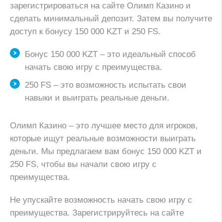
зарегистрироваться на сайте Олимп Казино и
сделать минимальный депозит. Затем вы получите
доступ к бонусу 150 000 KZT и 250 FS.
Бонус 150 000 KZT – это идеальный способ
начать свою игру с преимущества.
250 FS – это возможность испытать свои
навыки и выиграть реальные деньги.
Олимп Казино – это лучшее место для игроков,
которые ищут реальные возможности выиграть
деньги. Мы предлагаем вам бонус 150 000 KZT и
250 FS, чтобы вы начали свою игру с
преимущества.
Не упускайте возможность начать свою игру с
преимущества. Зарегистрируйтесь на сайте