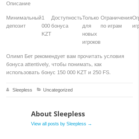
Описание
Минимальный
1
Доступность
Только
Ограничения
Ог
депозит
000
бонуса
для
по играм
иг
KZT
новых
игроков
Олимп Бет рекомендует вам прочитать условия
бонуса attentively, чтобы понимать, как
использовать бонус 150 000 KZT и 250 FS.
Sleepless
Uncategorized
About Sleepless
View all posts by Sleepless
→