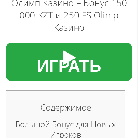
Олимп Казино – Бонус 150
000 KZT и 250 FS Olimp
Казино
▶️
ИГРАТЬ
Содержимое
Большой Бонус для Новых
Игроков