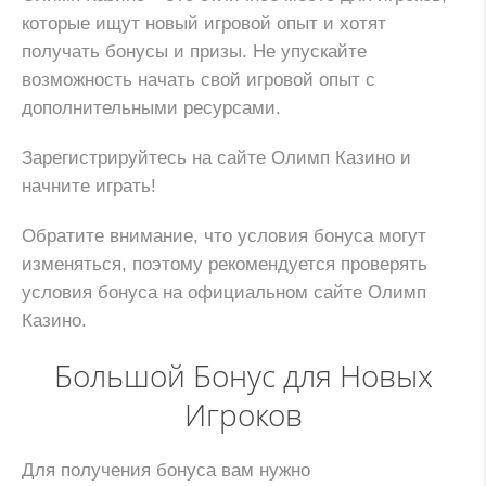
которые ищут новый игровой опыт и хотят
получать бонусы и призы. Не упускайте
возможность начать свой игровой опыт с
дополнительными ресурсами.
Зарегистрируйтесь на сайте Олимп Казино и
начните играть!
Обратите внимание, что условия бонуса могут
изменяться, поэтому рекомендуется проверять
условия бонуса на официальном сайте Олимп
Казино.
Большой Бонус для Новых
Игроков
Для получения бонуса вам нужно