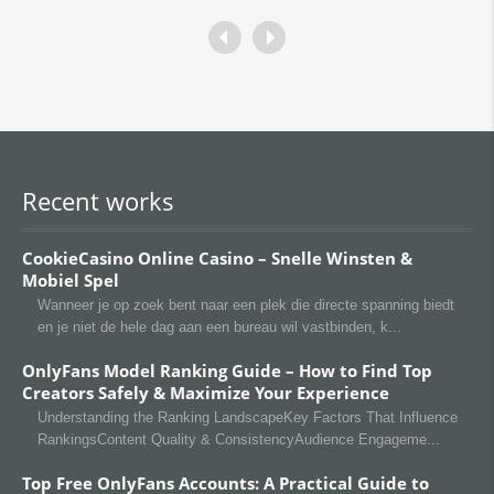
Recent works
CookieCasino Online Casino – Snelle Winsten &
Mobiel Spel
Wanneer je op zoek bent naar een plek die directe spanning biedt
en je niet de hele dag aan een bureau wil vastbinden, k
OnlyFans Model Ranking Guide – How to Find Top
Creators Safely & Maximize Your Experience
Understanding the Ranking LandscapeKey Factors That Influence
RankingsContent Quality & ConsistencyAudience Engageme
Top Free OnlyFans Accounts: A Practical Guide to