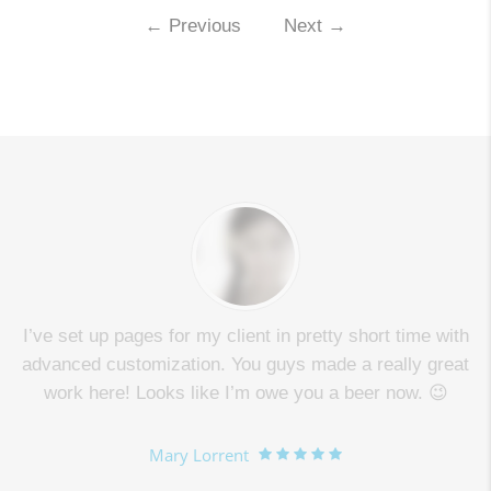
←
Previous
Next
→
h
Such a revolutionary and smart admin! All features
t
working out of the box and it feels really slick to use
all these elements in page builder. Great work so far!
Mr. Leonard Grey