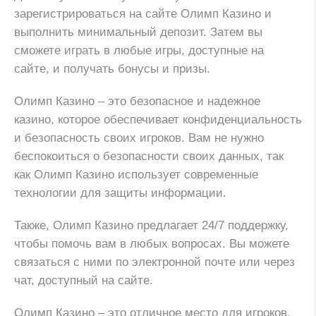
зарегистрироваться на сайте Олимп Казино и
выполнить минимальный депозит. Затем вы
сможете играть в любые игры, доступные на
сайте, и получать бонусы и призы.
Олимп Казино – это безопасное и надежное
казино, которое обеспечивает конфиденциальность
и безопасность своих игроков. Вам не нужно
беспокоиться о безопасности своих данных, так
как Олимп Казино использует современные
технологии для защиты информации.
Также, Олимп Казино предлагает 24/7 поддержку,
чтобы помочь вам в любых вопросах. Вы можете
связаться с ними по электронной почте или через
чат, доступный на сайте.
Олимп Казино – это отличное место для игроков,