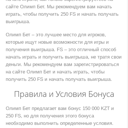
сайте Олимп Бет. Мы рекомендуем вам начать
играть, чтобы получить 250 FS и начать получать
выигрыша.
Олимп Бет – это лучшее место для игроков,
которые ищут новые возможности для игры и
получения выигрыша. FS – это отличный способ
начать играть и получить выигрыша, не тратя свои
деньги. Мы рекомендуем вам зарегистрироваться
на сайте Олимп Бет и начать играть, чтобы
получить 250 FS и начать получать выигрыша.
Правила и Условия Бонуса
Олимп Бет предлагает вам бонус 150 000 KZT и
250 FS, но для получения этого бонуса
необходимо выполнить определенные условия.