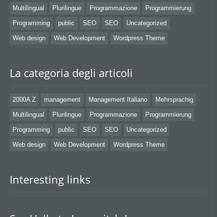
Multilingual
Plurilingue
Programmazione
Programmierung
Programming
public
SEO
SEO
Uncategorized
Web design
Web Development
Wordpress Theme
La categoria degli articoli
2000A Z
management
Management Italiano
Mehrsprachig
Multilingual
Plurilingue
Programmazione
Programmierung
Programming
public
SEO
SEO
Uncategorized
Web design
Web Development
Wordpress Theme
Interesting links