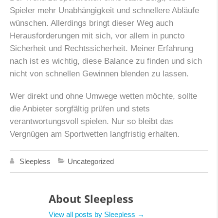
Spieler mehr Unabhängigkeit und schnellere Abläufe
wünschen. Allerdings bringt dieser Weg auch
Herausforderungen mit sich, vor allem in puncto
Sicherheit und Rechtssicherheit. Meiner Erfahrung
nach ist es wichtig, diese Balance zu finden und sich
nicht von schnellen Gewinnen blenden zu lassen.
Wer direkt und ohne Umwege wetten möchte, sollte
die Anbieter sorgfältig prüfen und stets
verantwortungsvoll spielen. Nur so bleibt das
Vergnügen am Sportwetten langfristig erhalten.
Sleepless
Uncategorized
About Sleepless
View all posts by Sleepless
→