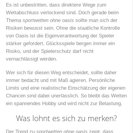
Es ist unbestritten, dass direktere Wege zum
Wettabschluss verlockend sind. Doch gerade beim
Thema
sportwetten ohne oasis
sollte man sich der
Risiken bewusst sein. Ohne die staatliche Kontrolle
von Oasis ist die Eigenverantwortung der Spieler
stärker gefordert. Glücksspiele bergen immer ein
Risiko, und der Spielerschutz darf nicht
vernachlässigt werden.
Wer sich für diesen Weg entscheidet, sollte daher
immer bedacht und mit Maß agieren. Persönliche
Limits und eine realistische Einschätzung der eigenen
Chancen sind dabei unerlässlich. So bleibt das Wetten
ein spannendes Hobby und wird nicht zur Belastung.
Was lohnt es sich zu merken?
Der Trend zu
sportwetten ohne oasis
zeigt, dass