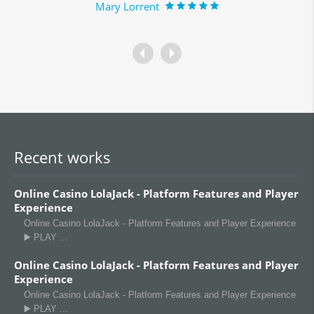
Mary Lorrent
Recent works
Online Casino LolaJack - Platform Features and Player
Experience
Online Casino LolaJack - Platform Features and Player Experience
▶️ PLAY
Online Casino LolaJack - Platform Features and Player
Experience
Online Casino LolaJack - Platform Features and Player Experience
▶️ PLAY