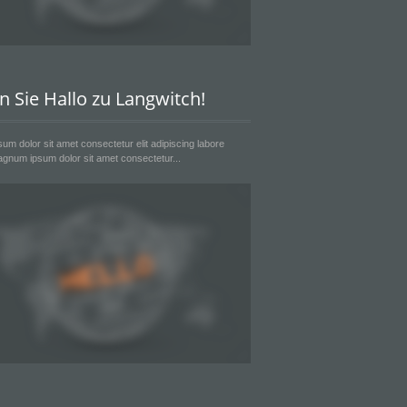
n Sie Hallo zu Langwitch!
um dolor sit amet consectetur elit adipiscing labore
gnum ipsum dolor sit amet consectetur...