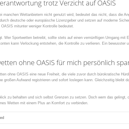
erantwortung trotz Verzicht auf OASIS
anchen Wettanbietern nicht genutzt wird, bedeutet das nicht, dass die Ange
ht durch deutsche oder europäische Lizenzgeber und setzen auf moderne Siche
OASIS mitunter weniger Kontrolle bedeutet.
gt. Wer Sportwetten betreibt, sollte stets auf einen vernünftigen Umgang mit 
onten kann Verlockung entstehen, die Kontrolle zu verlieren. Ein bewusster u
etten ohne OASIS für mich persönlich sp
ten ohne OASIS eine neue Freiheit, die viele zuvor durch bürokratische Hürde
großen Aufwand registrieren und sofort loslegen kann. Gleichzeitig bleibt da
rblick zu behalten und sich selbst Grenzen zu setzen. Doch wem das gelingt, 
ernes Wetten mit einem Plus an Komfort zu verbinden.
zed