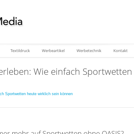
Textildruck
Werbeartikel
Werbetechnik
Kontakt
rleben: Wie einfach Sportwetten 
h Sportwetten heute wirklich sein können
er mehr auf Sportwetten ohne OASIS?