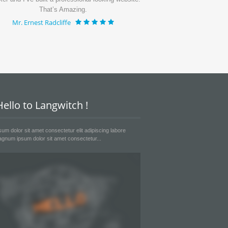
That’s Amazing.
much
Mr. Ernest Radcliffe
Mr. Emanue
ello to Langwitch !
um dolor sit amet consectetur elit adipiscing labore
gnum ipsum dolor sit amet consectetur...