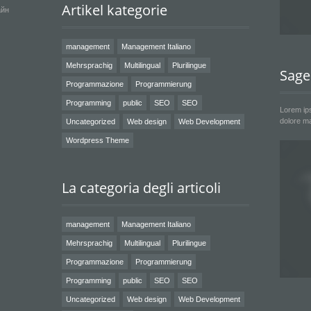
Artikel kategorie
айн
management
Management Italiano
Mehrsprachig
Multilingual
Plurilingue
Sage
Programmazione
Programmierung
Programming
public
SEO
SEO
Lorem ips
dolore ma
Uncategorized
Web design
Web Development
Wordpress Theme
La categoria degli articoli
management
Management Italiano
Mehrsprachig
Multilingual
Plurilingue
Programmazione
Programmierung
Programming
public
SEO
SEO
Uncategorized
Web design
Web Development