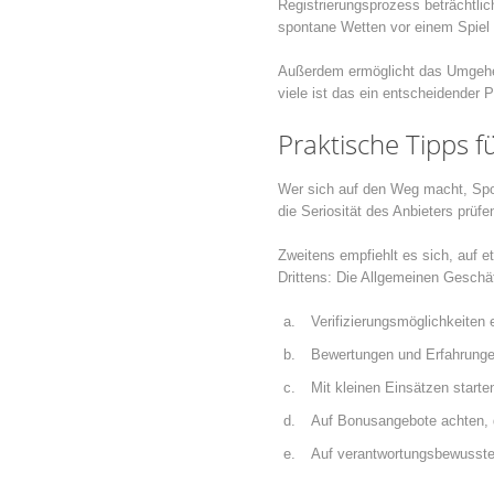
Registrierungsprozess beträchtli
spontane Wetten vor einem Spiel v
Außerdem ermöglicht das Umgehen
viele ist das ein entscheidender P
Praktische Tipps f
Wer sich auf den Weg macht, Spo
die Seriosität des Anbieters prüf
Zweitens empfiehlt es sich, auf e
Drittens: Die Allgemeinen Gesch
Verifizierungsmöglichkeiten
Bewertungen und Erfahrunge
Mit kleinen Einsätzen star
Auf Bonusangebote achten, d
Auf verantwortungsbewusste