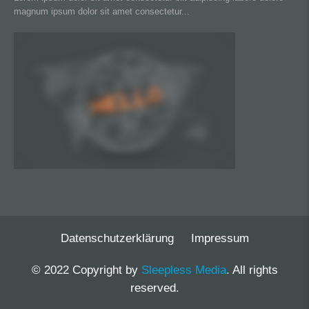
magnum ipsum dolor sit amet consectetur...
Datenschutzerklärung
Impressum
© 2022 Copyright by
Sleepless Media
. All rights
reserved.