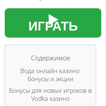
▶️
ИГРАТЬ
Содержимое
Вода онлайн казино:
бонусы и акции
Бонусы для новых игроков в
Vodka казино