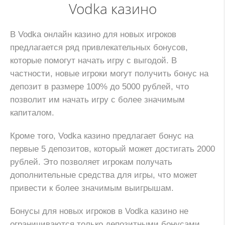
Vodka казино
В Vodka онлайн казино для новых игроков
предлагается ряд привлекательных бонусов,
которые помогут начать игру с выгодой. В
частности, новые игроки могут получить бонус на
депозит в размере 100% до 5000 рублей, что
позволит им начать игру с более значимым
капиталом.
Кроме того, Vodka казино предлагает бонус на
первые 5 депозитов, который может достигать 2000
рублей. Это позволяет игрокам получать
дополнительные средства для игры, что может
привести к более значимым выигрышам.
Бонусы для новых игроков в Vodka казино не
ограничиваются только депозитными бонусами.