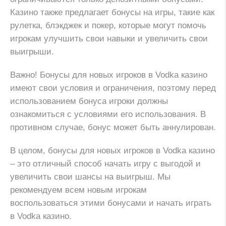
Казино также предлагает бонусы на игры, такие как
рулетка, блэкджек и покер, которые могут помочь
игрокам улучшить свои навыки и увеличить свои
выигрыши.
Важно! Бонусы для новых игроков в Vodka казино
имеют свои условия и ограничения, поэтому перед
использованием бонуса игроки должны
ознакомиться с условиями его использования. В
противном случае, бонус может быть аннулирован.
В целом, бонусы для новых игроков в Vodka казино
– это отличный способ начать игру с выгодой и
увеличить свои шансы на выигрыш. Мы
рекомендуем всем новым игрокам
воспользоваться этими бонусами и начать играть
в Vodka казино.