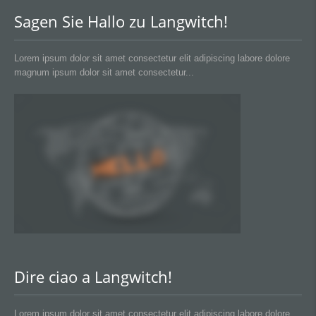
Sagen Sie Hallo zu Langwitch!
Lorem ipsum dolor sit amet consectetur elit adipiscing labore dolore
magnum ipsum dolor sit amet consectetur...
Dire ciao a Langwitch!
Lorem ipsum dolor sit amet consectetur elit adipiscing labore dolore