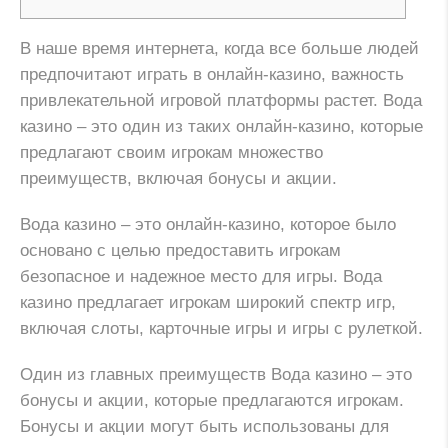
В наше время интернета, когда все больше людей
предпочитают играть в онлайн-казино, важность
привлекательной игровой платформы растет. Вода
казино – это один из таких онлайн-казино, которые
предлагают своим игрокам множество
преимуществ, включая бонусы и акции.
Вода казино – это онлайн-казино, которое было
основано с целью предоставить игрокам
безопасное и надежное место для игры. Вода
казино предлагает игрокам широкий спектр игр,
включая слоты, карточные игры и игры с рулеткой.
Один из главных преимуществ Вода казино – это
бонусы и акции, которые предлагаются игрокам.
Бонусы и акции могут быть использованы для