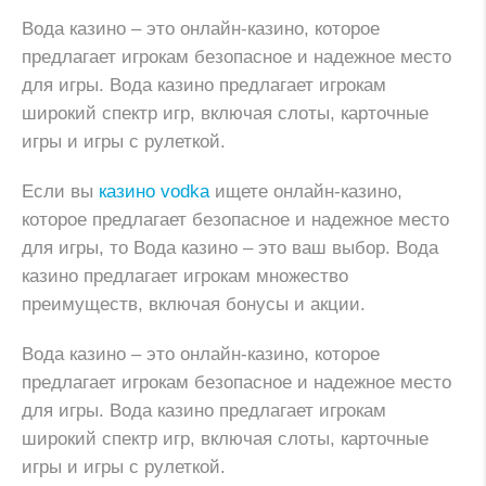
Вода казино – это онлайн-казино, которое
предлагает игрокам безопасное и надежное место
для игры. Вода казино предлагает игрокам
широкий спектр игр, включая слоты, карточные
игры и игры с рулеткой.
Если вы
казино vodka
ищете онлайн-казино,
которое предлагает безопасное и надежное место
для игры, то Вода казино – это ваш выбор. Вода
казино предлагает игрокам множество
преимуществ, включая бонусы и акции.
Вода казино – это онлайн-казино, которое
предлагает игрокам безопасное и надежное место
для игры. Вода казино предлагает игрокам
широкий спектр игр, включая слоты, карточные
игры и игры с рулеткой.