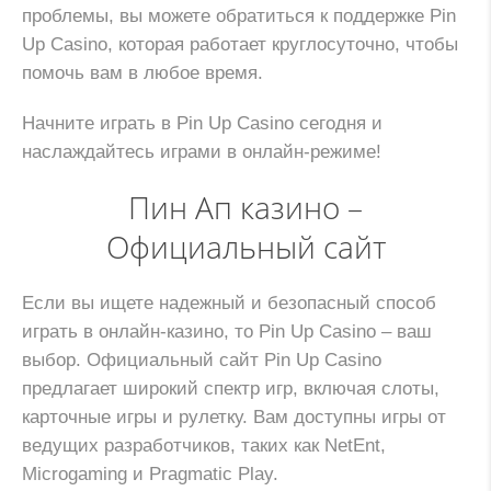
проблемы, вы можете обратиться к поддержке Pin
Up Casino, которая работает круглосуточно, чтобы
помочь вам в любое время.
Начните играть в Pin Up Casino сегодня и
наслаждайтесь играми в онлайн-режиме!
Пин Ап казино –
Официальный сайт
Если вы ищете надежный и безопасный способ
играть в онлайн-казино, то Pin Up Casino – ваш
выбор. Официальный сайт Pin Up Casino
предлагает широкий спектр игр, включая слоты,
карточные игры и рулетку. Вам доступны игры от
ведущих разработчиков, таких как NetEnt,
Microgaming и Pragmatic Play.