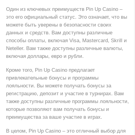
Один из ключевых преимуществ Pin Up Casino –
это его официальный статус. Это означает, что вы
можете быть уверены в безопасности своих
данных и средств. Вам доступны различные
способы оплаты, включая Visa, Mastercard, Skrill и
Neteller. Вам также доступны различные валюты,
включая доллары, евро и рубли.
Кроме того, Pin Up Casino предлагает
привлекательные бонусы и программы
лояльности. Вы можете получать бонусы за
регистрацию, депозит и участие в турнирах. Вам
также доступны различные программы лояльности,
которые позволяют вам получать бонусы и
преимущества за ваше участие в играх.
В целом, Pin Up Casino – это отличный выбор для