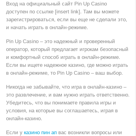
Вход на официальный сайт Pin Up Casino
доступен по ссылке [insert link]. Там вы можете
зарегистрироваться, если вы еще не сделали это,
и начать играть в онлайн-режиме.
Pin Up Casino – это надежный и проверенный
оператор, который предлагает игрокам безопасный
и комфортный способ играть в онлайн-режиме.
Если вы ищете надежное казино, где можно играть
в онлайн-режиме, то Pin Up Casino – ваш выбор.
Никогда не забывайте, что игра в онлайн-казино –
это развлечение, и вам нужно играть ответственно.
Убедитесь, что вы понимаете правила игры и
условия, на которые вы соглашаетесь, играя в
онлайн-казино.
Если у
казино пин ап
вас возникли вопросы или