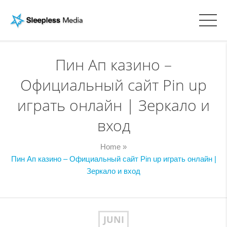
Пин Ап казино –
Официальный сайт Pin up
играть онлайн | Зеркало и
вход
Home
»
Пин Ап казино – Официальный сайт Pin up играть онлайн |
Зеркало и вход
JUNI