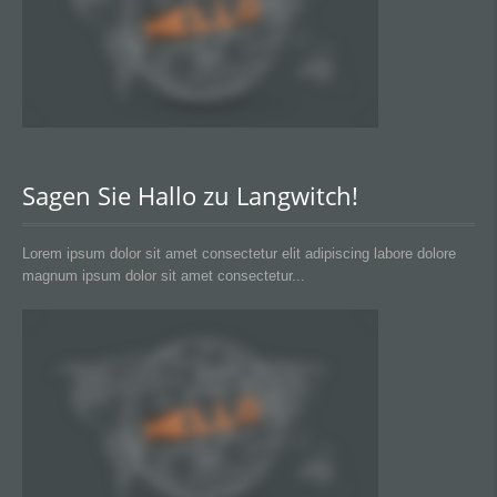
Sagen Sie Hallo zu Langwitch!
Lorem ipsum dolor sit amet consectetur elit adipiscing labore dolore
magnum ipsum dolor sit amet consectetur...