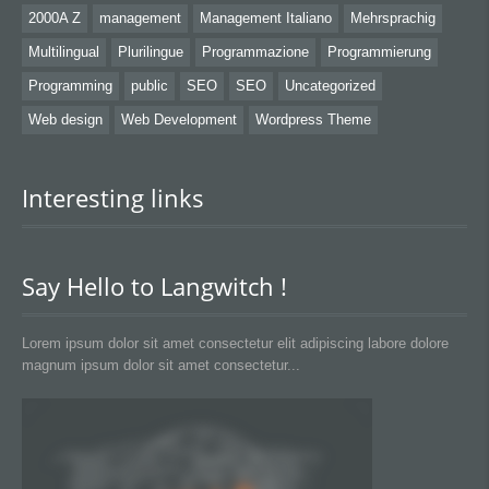
2000A Z
management
Management Italiano
Mehrsprachig
Multilingual
Plurilingue
Programmazione
Programmierung
Programming
public
SEO
SEO
Uncategorized
Web design
Web Development
Wordpress Theme
Interesting links
Say Hello to Langwitch !
Lorem ipsum dolor sit amet consectetur elit adipiscing labore dolore
magnum ipsum dolor sit amet consectetur...