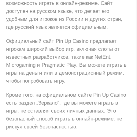
возможность играть в онлайн-режиме. Сайт
доступен на русском языке, что делает его
удобным для игроков из России и других стран,
где русский язык является официальным.
Официальный сайт Pin Up Casino предлагает
игрокам широкий выбор игр, включая слоты от
известных разработчиков, такие как NetEnt,
Microgaming и Pragmatic Play. Вы можете играть в
игры на деньги или в демонстрационный режим,
чтобы попробовать игру.
Кроме того, на официальном сайте Pin Up Casino
есть раздел „Зеркало“, где вы можете играть в
игры, не оставляя своих личных данных. Это
безопасный способ играть в онлайн-режиме, не
рискуя своей безопасностью.