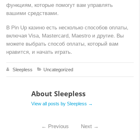
функциям, которые помогут вам управлять
вашими средствами.
В Pin Up казино есть несколько способов оплаты,
включая Visa, Mastercard, Maestro и другие. Вы
можете выбрать способ оплаты, который вам
нравится, и начать играть.
Sleepless
Uncategorized
About Sleepless
View all posts by Sleepless
→
←
Previous
Next
→