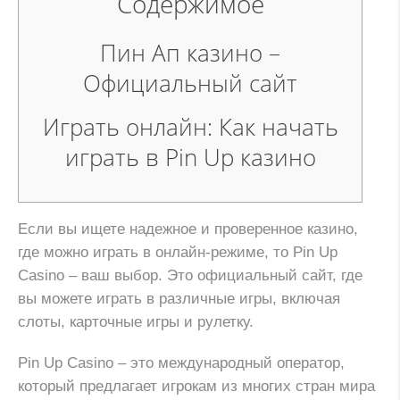
Содержимое
Пин Ап казино –
Официальный сайт
Играть онлайн: Как начать
играть в Pin Up казино
Если вы ищете надежное и проверенное казино,
где можно играть в онлайн-режиме, то Pin Up
Casino – ваш выбор. Это официальный сайт, где
вы можете играть в различные игры, включая
слоты, карточные игры и рулетку.
Pin Up Casino – это международный оператор,
который предлагает игрокам из многих стран мира