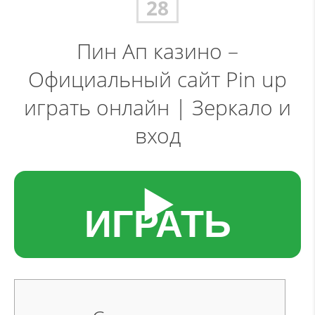
28
Пин Ап казино –
Официальный сайт Pin up
играть онлайн | Зеркало и
вход
▶️
ИГРАТЬ