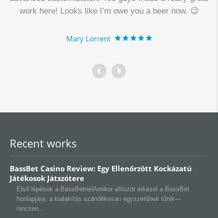
work here! Looks like I’m owe you a beer now. 😉
Mary Lorrent
Recent works
BassBet Casino Review: Egy Ellenőrzött Kockázatú
Játékosok Játszótere
Első lépések a BassBetnélAmikor először érkezel a BassBet
honlapjára, a kialakítás szándékosan egyszerűnek tűnik—
nincsen