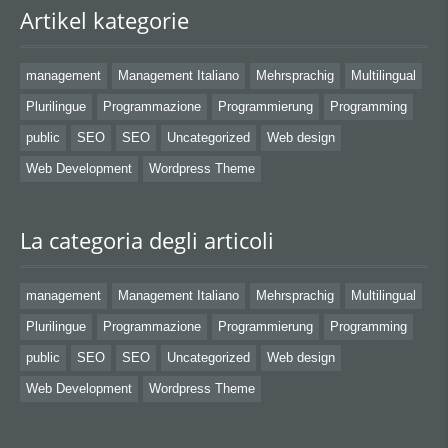
Artikel kategorie
management
Management Italiano
Mehrsprachig
Multilingual
Plurilingue
Programmazione
Programmierung
Programming
public
SEO
SEO
Uncategorized
Web design
Web Development
Wordpress Theme
La categoria degli articoli
management
Management Italiano
Mehrsprachig
Multilingual
Plurilingue
Programmazione
Programmierung
Programming
public
SEO
SEO
Uncategorized
Web design
Web Development
Wordpress Theme