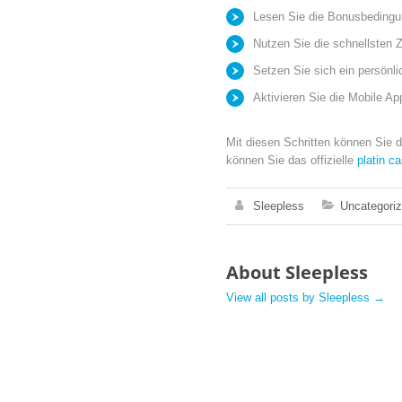
Lesen Sie die Bonusbedingun
Nutzen Sie die schnellsten 
Setzen Sie sich ein persönl
Aktivieren Sie die Mobile A
Mit diesen Schritten können Sie 
können Sie das offizielle
platin c
Sleepless
Uncategori
About Sleepless
View all posts by Sleepless
→