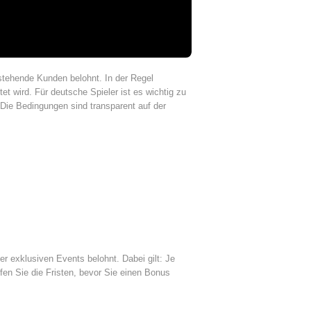
stehende Kunden belohnt. In der Regel
t wird. Für deutsche Spieler ist es wichtig zu
Die Bedingungen sind transparent auf der
r exklusiven Events belohnt. Dabei gilt: Je
fen Sie die Fristen, bevor Sie einen Bonus