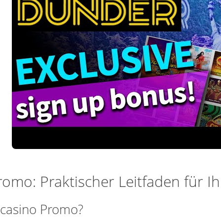
romo: Praktischer Leitfaden für Ih
incasino Promo?