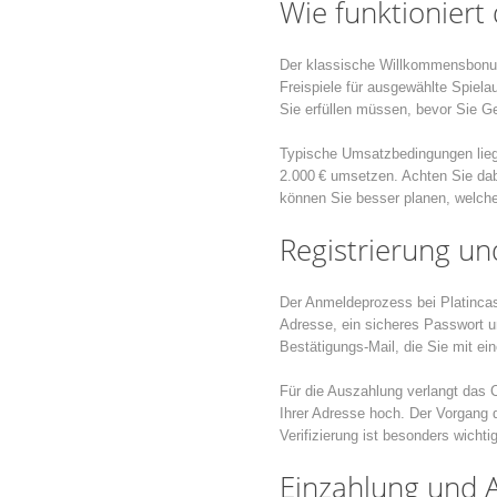
Wie funktioniert
Der klassische Willkommensbonus
Freispiele für ausgewählte Spiel
Sie erfüllen müssen, bevor Sie 
Typische Umsatzbedingungen lieg
2.000 € umsetzen. Achten Sie dabe
können Sie besser planen, welche
Registrierung und
Der Anmeldeprozess bei Platincasi
Adresse, ein sicheres Passwort u
Bestätigungs‑Mail, die Sie mit ein
Für die Auszahlung verlangt das 
Ihrer Adresse hoch. Der Vorgang 
Verifizierung ist besonders wich
Einzahlung und 