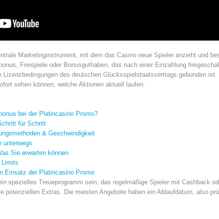
entrale Marketinginstrument, mit dem das Casino neue Spieler anzieht und be
onus, Freispiele oder Bonusguthaben, das nach einer Einzahlung freigeschalte
e Lizenzbedingungen des deutschen Glücksspielstaatsvertrags gebunden ist. 
ofort sehen können, welche Aktionen aktuell laufen.
bonus bei der Platincasino Promo?
chritt für Schritt
lungsmethoden & Geschwindigkeit
n unterwegs
Was Sie erwarten können
 Limits
en Einsatz der Platincasino Promo
ein spezielles Treueprogramm sein, das regelmäßige Spieler mit Cashback ode
die potenziellen Extras. Die meisten Angebote haben ein Ablaufdatum, also prü