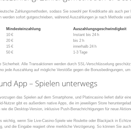
 deutsche Zahlungsmethoden, sodass Sie sowohl per Kreditkarte als auch per
 werden sofort gutgeschrieben, während Auszahlungen je nach Methode varii
Mindesteinzahlung
Auszahlungsgeschwindigkeit
10 €
Instant bis 24 h
20 €
bis 2 h
15 €
innerhalb 24 h
50 €
1‑3 Tage
die Sicherheit. Alle Transaktionen werden durch SSL‑Verschlüsselung geschütz
ino jede Auszahlung auf mögliche Verstöße gegen die Bonusbedingungen, um
und App – Spielen unterwegs
vorzugen das Spielen auf dem Smartphone, und Platincasino liefert dafür ei
id‑Nutzer gibt es außerdem native Apps, die im jeweiligen Store heruntergela
wie die Desktop‑Version, inklusive Push‑Benachrichtigungen für neue Aktion
rs wichtig, wenn Sie Live‑Casino‑Spiele wie Roulette oder Blackjack in Echt
sig, und die Eingabe reagiert ohne merkliche Verzögerung. So können Sie auch