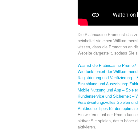
Die Platincasino Promo ist das z
beinhaltet sie einen Willkommensb
wissen, dass die Promotion an di
Website dargestellt, sodass Sie s
Was ist die Platincasino Promo?
Wie funktioniert der Willkommens
Registrierung und Verifizierung – S
Einzahlung und Auszahlung: Zah
Mobile Nutzung und App – Spiele
Kundenservice und Sicherheit – 
Verantwortungsvolles Spielen und
Praktische Tipps für den optimal
Ein weiterer Teil der Promo kann 
aktiver Sie spielen, desto höher 
aktivieren.