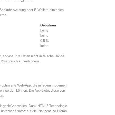
 Banküberweisung oder E‑Wallets einzahlen
eren.
Gebühren
keine
keine
0,5 %
keine
t, sodass Ihre Daten nicht in falsche Hände
 Missbrauch zu verhindern.
ne optimierte Web‑App, die in jedem modernen
den werden können. Die App bietet dieselben
en.
zeit genießen wollen. Dank HTML5‑Technologie
 unterwegs sofort auf die Platincasino Promo