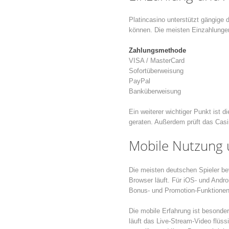
Platincasino unterstützt gängige
können. Die meisten Einzahlungen
Zahlungsmethode
VISA / MasterCard
Sofortüberweisung
PayPal
Banküberweisung
Ein weiterer wichtiger Punkt ist 
geraten. Außerdem prüft das Cas
Mobile Nutzung 
Die meisten deutschen Spieler be
Browser läuft. Für iOS‑ und Andro
Bonus‑ und Promotion‑Funktionen 
Die mobile Erfahrung ist besonde
läuft das Live‑Stream‑Video flüs