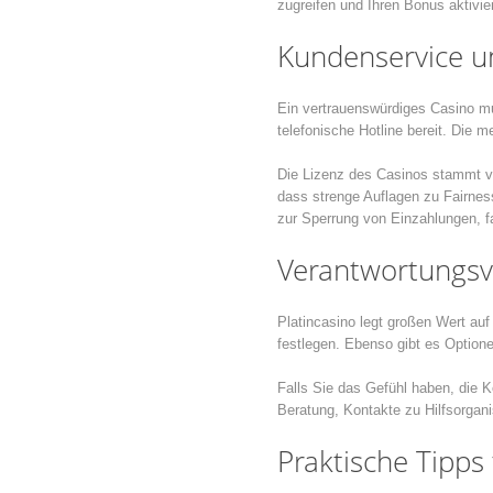
zugreifen und Ihren Bonus aktivie
Kundenservice u
Ein vertrauenswürdiges Casino mu
telefonische Hotline bereit. Die
Die Lizenz des Casinos stammt v
dass strenge Auflagen zu Fairnes
zur Sperrung von Einzahlungen, fal
Verantwortungsvo
Platincasino legt großen Wert auf
festlegen. Ebenso gibt es Option
Falls Sie das Gefühl haben, die Ko
Beratung, Kontakte zu Hilfsorga
Praktische Tipps