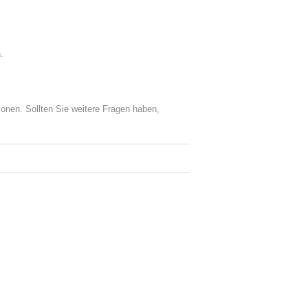
.
onen. Sollten Sie weitere Fragen haben,