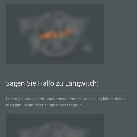
Sagen Sie Hallo zu Langwitch!
Lorem ipsum dolor sit amet consectetur elit adipiscing labore dolore
magnum ipsum dolor sit amet consectetur...