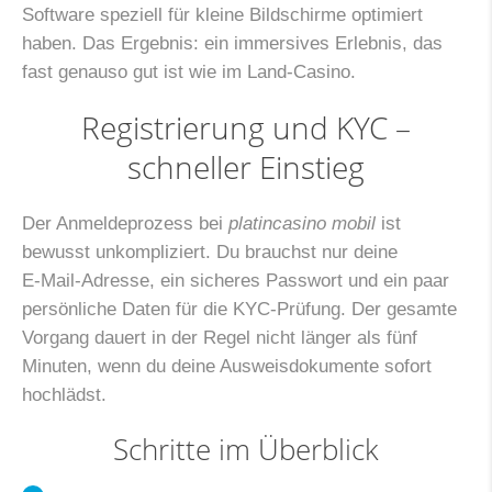
Software speziell für kleine Bildschirme optimiert
haben. Das Ergebnis: ein immersives Erlebnis, das
fast genauso gut ist wie im Land‑Casino.
Registrierung und KYC –
schneller Einstieg
Der Anmeldeprozess bei
platincasino mobil
ist
bewusst unkompliziert. Du brauchst nur deine
E‑Mail‑Adresse, ein sicheres Passwort und ein paar
persönliche Daten für die KYC‑Prüfung. Der gesamte
Vorgang dauert in der Regel nicht länger als fünf
Minuten, wenn du deine Ausweisdokumente sofort
hochlädst.
Schritte im Überblick