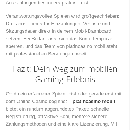
Auszahlungen besonders praktisch ist.
Verantwortungsvolles Spielen wird großgeschrieben:
Du kannst Limits für Einzahlungen, Verluste und
Sitzungsdauer direkt in deinem Mobil‑Dashboard
setzen. Bei Bedarf lässt sich das Konto temporär
sperren, und das Team von platincasino mobil steht
mit professionellen Beratungen bereit.
Fazit: Dein Weg zum mobilen
Gaming‑Erlebnis
Ob du ein erfahrener Spieler bist oder gerade erst mit
dem Online‑Casino beginnst –
platincasino mobil
bietet ein rundum abgerundetes Paket: schnelle
Registrierung, attraktive Boni, mehrere sichere
Zahlungsmethoden und eine klare Lizenzierung. Mit