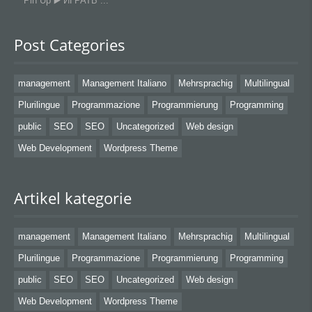
Pin Up ▶️ ИГРАТЬ
Post Categories
management
Management Italiano
Mehrsprachig
Multilingual
Plurilingue
Programmazione
Programmierung
Programming
public
SEO
SEO
Uncategorized
Web design
Web Development
Wordpress Theme
Artikel kategorie
management
Management Italiano
Mehrsprachig
Multilingual
Plurilingue
Programmazione
Programmierung
Programming
public
SEO
SEO
Uncategorized
Web design
Web Development
Wordpress Theme