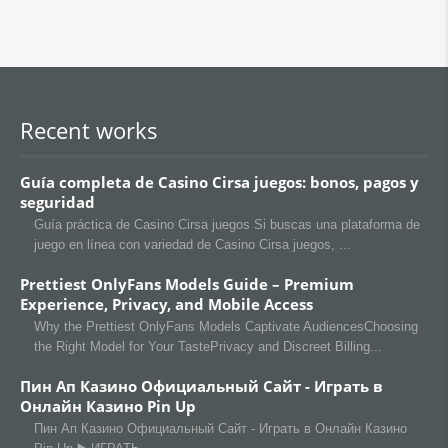
Recent works
Guía completa de Casino Cirsa juegos: bonos, pagos y
seguridad
Guía práctica de Casino Cirsa juegos Si buscas una plataforma de
juego en línea con variedad de Casino Cirsa juegos,
Prettiest OnlyFans Models Guide – Premium
Experience, Privacy, and Mobile Access
Why the Prettiest OnlyFans Models Captivate AudiencesChoosing
the Right Model for Your TastePrivacy and Discreet Billing
Пин Ап Казино Официальный Сайт - Играть в
Онлайн Казино Pin Up
Пин Ап Казино Официальный Сайт - Играть в Онлайн Казино