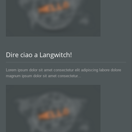
Dire ciao a Langwitch!
Lorem ipsum dolor sit amet consectetur elit adipiscing labore dolore
magnum ipsum dolor sit amet consectetur...