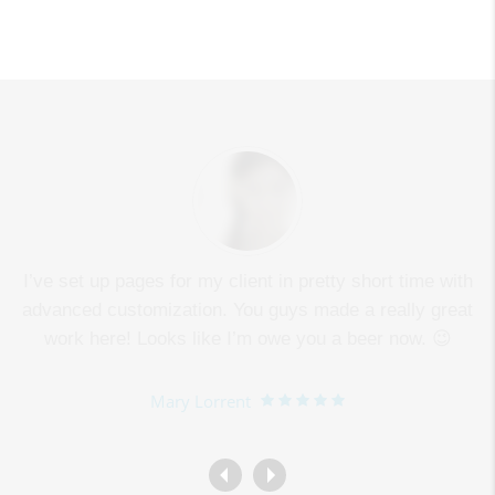
h
Such a revolutionary and smart admin! All features
t
working out of the box and it feels really slick to use
all these elements in page builder. Great work so far!
Mr. Leonard Grey