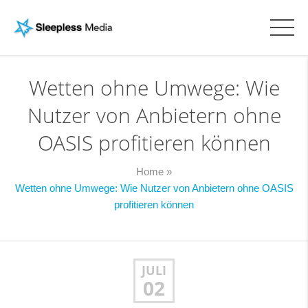
Wetten ohne Umwege: Wie
Nutzer von Anbietern ohne
OASIS profitieren können
Home
»
Wetten ohne Umwege: Wie Nutzer von Anbietern ohne OASIS
profitieren können
JULI
02