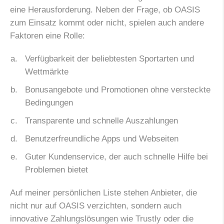
eine Herausforderung. Neben der Frage, ob OASIS
zum Einsatz kommt oder nicht, spielen auch andere
Faktoren eine Rolle:
Verfügbarkeit der beliebtesten Sportarten und
Wettmärkte
Bonusangebote und Promotionen ohne versteckte
Bedingungen
Transparente und schnelle Auszahlungen
Benutzerfreundliche Apps und Webseiten
Guter Kundenservice, der auch schnelle Hilfe bei
Problemen bietet
Auf meiner persönlichen Liste stehen Anbieter, die
nicht nur auf OASIS verzichten, sondern auch
innovative Zahlungslösungen wie Trustly oder die