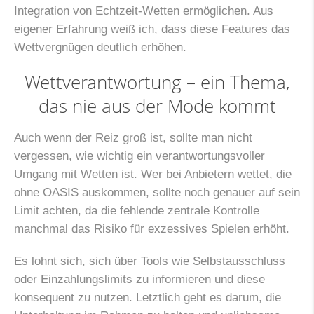
Integration von Echtzeit-Wetten ermöglichen. Aus
eigener Erfahrung weiß ich, dass diese Features das
Wettvergnügen deutlich erhöhen.
Wettverantwortung – ein Thema,
das nie aus der Mode kommt
Auch wenn der Reiz groß ist, sollte man nicht
vergessen, wie wichtig ein verantwortungsvoller
Umgang mit Wetten ist. Wer bei Anbietern wettet, die
ohne OASIS auskommen, sollte noch genauer auf sein
Limit achten, da die fehlende zentrale Kontrolle
manchmal das Risiko für exzessives Spielen erhöht.
Es lohnt sich, sich über Tools wie Selbstausschluss
oder Einzahlungslimits zu informieren und diese
konsequent zu nutzen. Letztlich geht es darum, die