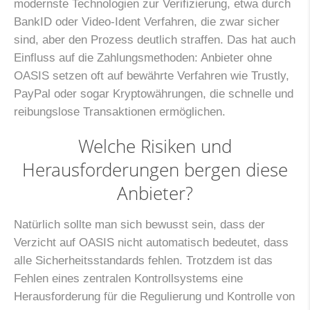
modernste Technologien zur Verifizierung, etwa durch
BankID oder Video-Ident Verfahren, die zwar sicher
sind, aber den Prozess deutlich straffen. Das hat auch
Einfluss auf die Zahlungsmethoden: Anbieter ohne
OASIS setzen oft auf bewährte Verfahren wie Trustly,
PayPal oder sogar Kryptowährungen, die schnelle und
reibungslose Transaktionen ermöglichen.
Welche Risiken und
Herausforderungen bergen diese
Anbieter?
Natürlich sollte man sich bewusst sein, dass der
Verzicht auf OASIS nicht automatisch bedeutet, dass
alle Sicherheitsstandards fehlen. Trotzdem ist das
Fehlen eines zentralen Kontrollsystems eine
Herausforderung für die Regulierung und Kontrolle von