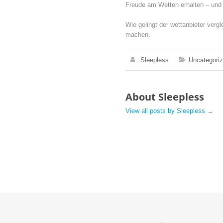
Freude am Wetten erhalten – und d
Wie gelingt der wettanbieter verg
machen.
Sleepless
Uncategori
About Sleepless
View all posts by Sleepless
→