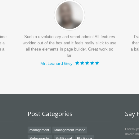
time
Such a revolutionary and smart admin! All features
I’
e a
working out of the box and it feels really slick to use
than
u a
all these elements in page builder. Great work so
a ba
far!
Mr. Leonard Grey
Post Categories
Say H
Lorem ips
management
Management Italiano
dolore ma
Mehrsprachig
Multilingual
Plurilingue