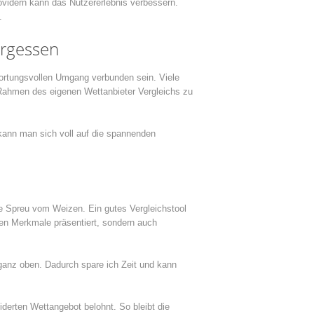
ovidern kann das Nutzererlebnis verbessern.
.
ergessen
wortungsvollen Umgang verbunden sein. Viele
 Rahmen des eigenen Wettanbieter Vergleichs zu
 kann man sich voll auf die spannenden
die Spreu vom Weizen. Ein gutes Vergleichstool
sten Merkmale präsentiert, sondern auch
 ganz oben. Dadurch spare ich Zeit und kann
derten Wettangebot belohnt. So bleibt die