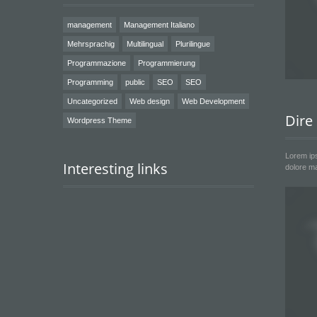
management
Management Italiano
Mehrsprachig
Multilingual
Plurilingue
Programmazione
Programmierung
Programming
public
SEO
SEO
Uncategorized
Web design
Web Development
Dire
Wordpress Theme
Lorem ips
Interesting links
dolore ma