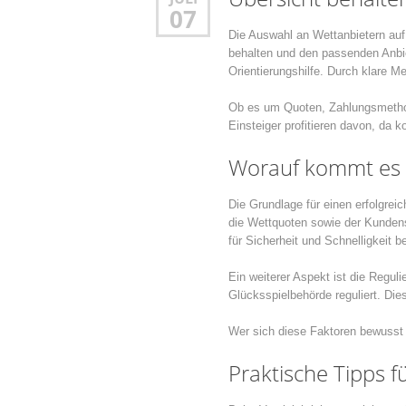
07
Die Auswahl an Wettanbietern auf 
behalten und den passenden Anbiet
Orientierungshilfe. Durch klare M
Ob es um Quoten, Zahlungsmethode
Einsteiger profitieren davon, da k
Worauf kommt es 
Die Grundlage für einen erfolgrei
die Wettquoten sowie der Kundens
für Sicherheit und Schnelligkeit 
Ein weiterer Aspekt ist die Regul
Glücksspielbehörde reguliert. Die
Wer sich diese Faktoren bewusst m
Praktische Tipps f