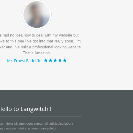
ve had no idea how to deal with my website but
I’ve get my page up
ks to this one I’ve got into that really soon. I’m
period of time and th
ker and I’ve built a professional looking website.
I’m getting lots of 
That’s Amazing.
much
Mr. Ernest Radcliffe
Mr. Emanue
ello to Langwitch !
um dolor sit amet consectetur elit adipiscing labore
gnum ipsum dolor sit amet consectetur...