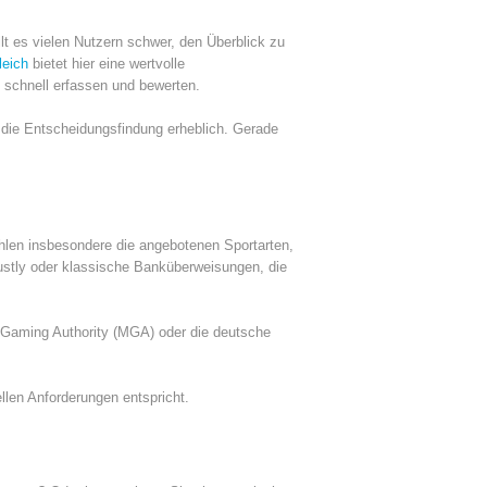
lt es vielen Nutzern schwer, den Überblick zu
leich
bietet hier eine wertvolle
n schnell erfassen und bewerten.
die Entscheidungsfindung erheblich. Gerade
zählen insbesondere die angebotenen Sportarten,
ustly oder klassische Banküberweisungen, die
ta Gaming Authority (MGA) oder die deutsche
llen Anforderungen entspricht.