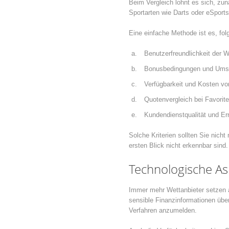
Beim Vergleich lohnt es sich, zun
Sportarten wie Darts oder eSport
Eine einfache Methode ist es, fo
Benutzerfreundlichkeit der 
Bonusbedingungen und Ums
Verfügbarkeit und Kosten v
Quotenvergleich bei Favorit
Kundendienstqualität und Err
Solche Kriterien sollten Sie nich
ersten Blick nicht erkennbar sind.
Technologische As
Immer mehr Wettanbieter setzen a
sensible Finanzinformationen über
Verfahren anzumelden.