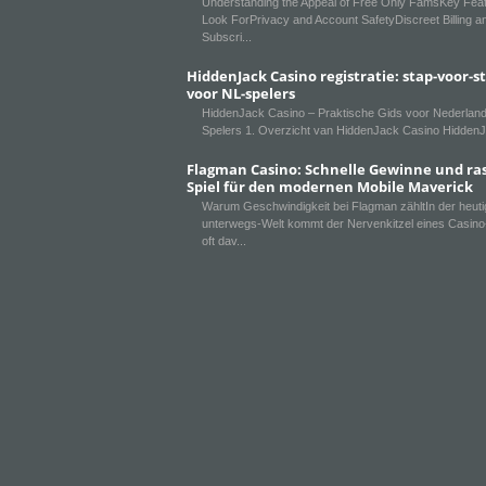
Understanding the Appeal of Free Only FamsKey Feat
Look ForPrivacy and Account SafetyDiscreet Billing a
Subscri
HiddenJack Casino registratie: stap‑voor‑st
voor NL‑spelers
HiddenJack Casino – Praktische Gids voor Nederlan
Spelers 1. Overzicht van HiddenJack Casino Hidden
Flagman Casino: Schnelle Gewinne und ra
Spiel für den modernen Mobile Maverick
Warum Geschwindigkeit bei Flagman zähltIn der heut
unterwegs-Welt kommt der Nervenkitzel eines Casino
oft dav