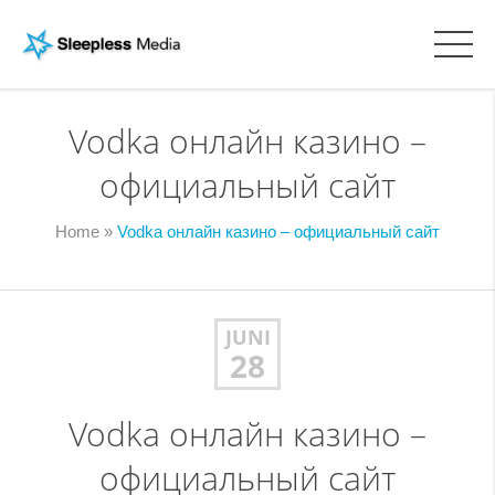
Vodka онлайн казино –
официальный сайт
Home
»
Vodka онлайн казино – официальный сайт
JUNI
28
Vodka онлайн казино –
официальный сайт