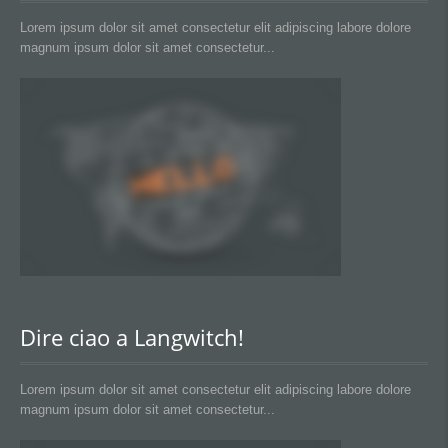
Lorem ipsum dolor sit amet consectetur elit adipiscing labore dolore
magnum ipsum dolor sit amet consectetur...
Dire ciao a Langwitch!
Lorem ipsum dolor sit amet consectetur elit adipiscing labore dolore
magnum ipsum dolor sit amet consectetur...