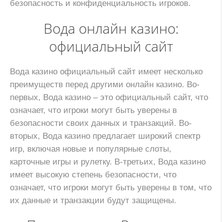
безопасность и конфиденциальность игроков.
Вода онлайн казино:
официальный сайт
Вода казино официальный сайт имеет несколько
преимуществ перед другими онлайн казино. Во-
первых, Вода казино – это официальный сайт, что
означает, что игроки могут быть уверены в
безопасности своих данных и транзакций. Во-
вторых, Вода казино предлагает широкий спектр
игр, включая новые и популярные слоты,
карточные игры и рулетку. В-третьих, Вода казино
имеет высокую степень безопасности, что
означает, что игроки могут быть уверены в том, что
их данные и транзакции будут защищены.