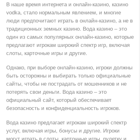
В наше время интернета и онлайн-казино, казино
vodka, стало нормальным явлением, и многие
люди предпочитают играть в онлайн-казино, а не в
традиционных земных казино. Вода казино – это
один из самых популярных онлайн-казино, которые
предлагают игрокам широкий спектр игр, включая
слоты, карточные игры и другие.
Однако, при выборе онлайн-казино, игроки должны
быть осторожны и выбирать только официальные
сайты, чтобы не пострадать от мошенников и не
потерять свои деньги. Вода казино – это
официальный сайт, который обеспечивает
безопасность и конфиденциальность игроков.
Вода казино предлагает игрокам широкий спектр
услуг, включая игры, бонусы и другие. Игроки
могут играть в слоты, карточные игры, рулетку и