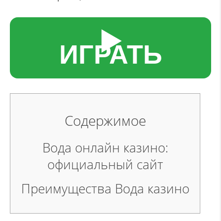
▶️
ИГРАТЬ
Содержимое
Вода онлайн казино:
официальный сайт
Преимущества Вода казино