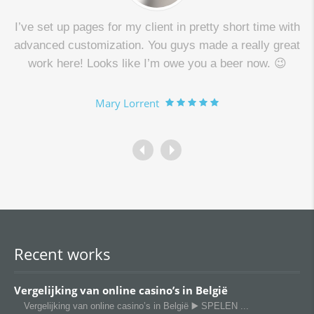
h
Such a revolutionary and smart admin! All features
t
working out of the box and it feels really slick to use
all these elements in page builder. Great work so far!
Mr. Leonard Grey
Recent works
Vergelijking van online casino’s in België
Vergelijking van online casino’s in België ▶️ SPELEN