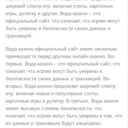
широкий спектр игр, включая слоты, карточные
игры, рулетку и другие. Вода казино – это
официальный сайт, что означает, что игроки могут
быть уверены в безопасности своих данных и
транзакций.
Вода казино официальный сайт имеет несколько
преимуществ перед другими онлайн казино. Во-
первых, Вода казино – это официальный сайт, что
означает, что игроки могут быть уверены в
безопасности своих данных и транзакций. Во-
вторых, Вода казино предлагает широкий спектр
игр, включая новые и популярные слоты,
карточные игры и рулетку. В-третьих, Вода казино
имеет высокую степень безопасности, что
означает, что игроки могут быть уверены в том, что
их данные и транзакции будут защищены.