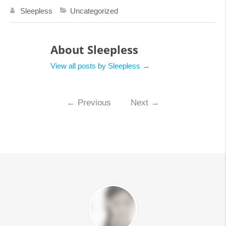
Sleepless
Uncategorized
About Sleepless
View all posts by Sleepless
→
←
Previous
Next
→