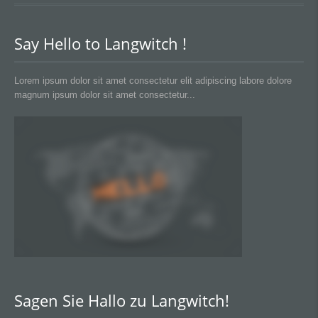
Say Hello to Langwitch !
Lorem ipsum dolor sit amet consectetur elit adipiscing labore dolore
magnum ipsum dolor sit amet consectetur...
Sagen Sie Hallo zu Langwitch!