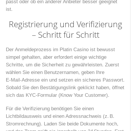
passt oder ob ein anderer Anbieter besser geeignet
ist.
Registrierung und Verifizierung
– Schritt für Schritt
Der Anmeldeprozess im Platin Casino ist bewusst
simpel gehalten, aber erfordert einige wichtige
Schritte, um die Sicherheit zu gewährleisten. Zuerst
wählen Sie einen Benutzernamen, geben Ihre
E‑Mail‑Adresse ein und setzen ein sicheres Passwort.
Sobald Sie den Bestätigungslink geklickt haben, öffnet
sich das KYC‑Formular (Know Your Customer).
Für die Verifizierung benötigen Sie einen
Lichtbildausweis und einen Adressnachweis (z. B.
Stromrechnung). Laden Sie beide Dokumente hoch,