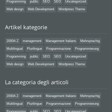
Programming
public
SEO
SEO
Uncategorized
Web design
Web Development
Wordpress Theme
Artikel kategorie
2000A Z
management
Management Italiano
Mehrsprachig
Multilingual
Plurilingue
Programmazione
Programmierung
Programming
public
SEO
SEO
Uncategorized
Web design
Web Development
Wordpress Theme
La categoria degli articoli
2000A Z
management
Management Italiano
Mehrsprachig
Multilingual
Plurilingue
Programmazione
Programmierung
Programming
public
SEO
SEO
Uncategorized