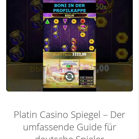
Platin Casino Spiegel – Der
umfassende Guide für