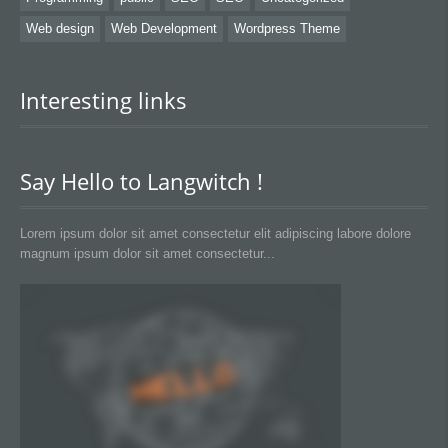
Web design
Web Development
Wordpress Theme
Interesting links
Say Hello to Langwitch !
Lorem ipsum dolor sit amet consectetur elit adipiscing labore dolore
magnum ipsum dolor sit amet consectetur...