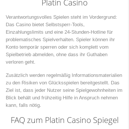
Platin Casino
Verantwortungsvolles Spielen steht im Vordergrund:
Das Casino bietet Selbstsperr‑Tools,
Einzahlungslimits und eine 24‑Stunden‑Hotline für
problematisches Spielverhalten. Spieler können ihr
Konto temporär sperren oder sich komplett vom
Spielbetrieb abmelden, ohne dass ihr Guthaben
verloren geht.
Zusätzlich werden regelmäßig Informationsmaterialien
zu den Risiken von Glücksspielen bereitgestellt. Das
Ziel ist, dass jeder Nutzer seine Spielgewohnheiten im
Blick behält und frühzeitig Hilfe in Anspruch nehmen
kann, falls nötig.
FAQ zum Platin Casino Spiegel