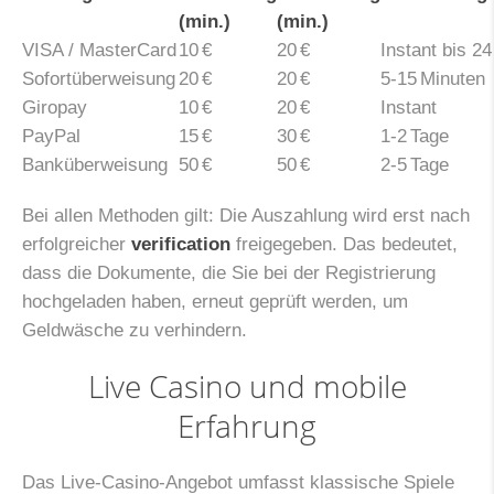
(min.)
(min.)
VISA / MasterCard
10 €
20 €
Instant bis 24
Sofortüberweisung
20 €
20 €
5‑15 Minuten
Giropay
10 €
20 €
Instant
PayPal
15 €
30 €
1‑2 Tage
Banküberweisung
50 €
50 €
2‑5 Tage
Bei allen Methoden gilt: Die Auszahlung wird erst nach
erfolgreicher
verification
freigegeben. Das bedeutet,
dass die Dokumente, die Sie bei der Registrierung
hochgeladen haben, erneut geprüft werden, um
Geldwäsche zu verhindern.
Live Casino und mobile
Erfahrung
Das Live‑Casino-Angebot umfasst klassische Spiele