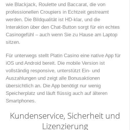
wie Blackjack, Roulette und Baccarat, die von
professionellen Croupiers in Echtzeit gestreamt
werden. Die Bildqualität ist HD‑klar, und die
Interaktion über den Chat‑Button sorgt für ein echtes
Casinogefühl – auch wenn Sie zu Hause am Laptop
sitzen.
Für unterwegs stellt Platin Casino eine native App für
iOS und Android bereit. Die mobile Version ist
vollständig responsive, unterstützt Ein‑ und
Auszahlungen und zeigt alle Bonusaktionen
übersichtlich an. Die App benötigt nur wenig
Speicherplatz und läuft flüssig auch auf älteren
Smartphones.
Kundenservice, Sicherheit und
Lizenzierung