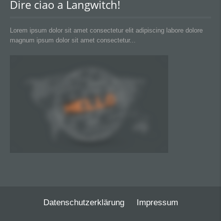
Dire ciao a Langwitch!
Lorem ipsum dolor sit amet consectetur elit adipiscing labore dolore
magnum ipsum dolor sit amet consectetur...
Datenschutzerklärung
Impressum