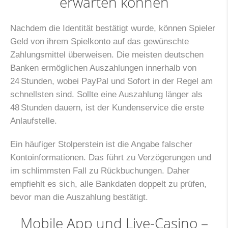
erwarten können
Nachdem die Identität bestätigt wurde, können Spieler
Geld von ihrem Spielkonto auf das gewünschte
Zahlungsmittel überweisen. Die meisten deutschen
Banken ermöglichen Auszahlungen innerhalb von
24 Stunden, wobei PayPal und Sofort in der Regel am
schnellsten sind. Sollte eine Auszahlung länger als
48 Stunden dauern, ist der Kundenservice die erste
Anlaufstelle.
Ein häufiger Stolperstein ist die Angabe falscher
Kontoinformationen. Das führt zu Verzögerungen und
im schlimmsten Fall zu Rückbuchungen. Daher
empfiehlt es sich, alle Bankdaten doppelt zu prüfen,
bevor man die Auszahlung bestätigt.
Mobile App und Live‑Casino –