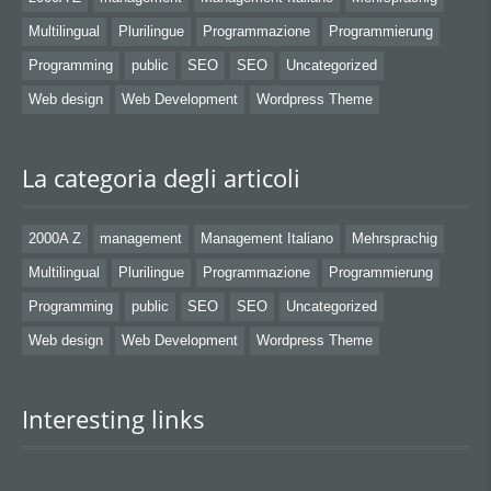
Multilingual
Plurilingue
Programmazione
Programmierung
Programming
public
SEO
SEO
Uncategorized
Web design
Web Development
Wordpress Theme
La categoria degli articoli
2000A Z
management
Management Italiano
Mehrsprachig
Multilingual
Plurilingue
Programmazione
Programmierung
Programming
public
SEO
SEO
Uncategorized
Web design
Web Development
Wordpress Theme
Interesting links