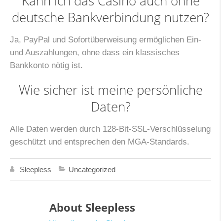
Kann ich das Casino auch ohne
deutsche Bankverbindung nutzen?
Ja, PayPal und Sofortüberweisung ermöglichen Ein-
und Auszahlungen, ohne dass ein klassisches
Bankkonto nötig ist.
Wie sicher ist meine persönliche
Daten?
Alle Daten werden durch 128‑Bit‑SSL‑Verschlüsselung
geschützt und entsprechen den MGA‑Standards.
Sleepless
Uncategorized
About Sleepless