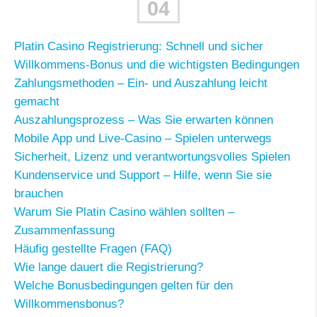
04
Platin Casino Registrierung: Schnell und sicher
Willkommens‑Bonus und die wichtigsten Bedingungen
Zahlungsmethoden – Ein‑ und Auszahlung leicht
gemacht
Auszahlungsprozess – Was Sie erwarten können
Mobile App und Live‑Casino – Spielen unterwegs
Sicherheit, Lizenz und verantwortungsvolles Spielen
Kundenservice und Support – Hilfe, wenn Sie sie
brauchen
Warum Sie Platin Casino wählen sollten –
Zusammenfassung
Häufig gestellte Fragen (FAQ)
Wie lange dauert die Registrierung?
Welche Bonusbedingungen gelten für den
Willkommensbonus?