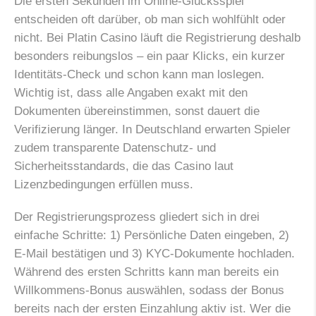
Die ersten Sekunden im Online‑Glücksspiel
entscheiden oft darüber, ob man sich wohlfühlt oder
nicht. Bei Platin Casino läuft die Registrierung deshalb
besonders reibungslos – ein paar Klicks, ein kurzer
Identitäts‑Check und schon kann man loslegen.
Wichtig ist, dass alle Angaben exakt mit den
Dokumenten übereinstimmen, sonst dauert die
Verifizierung länger. In Deutschland erwarten Spieler
zudem transparente Datenschutz‑ und
Sicherheitsstandards, die das Casino laut
Lizenzbedingungen erfüllen muss.
Der Registrierungsprozess gliedert sich in drei
einfache Schritte: 1) Persönliche Daten eingeben, 2)
E‑Mail bestätigen und 3) KYC‑Dokumente hochladen.
Während des ersten Schritts kann man bereits ein
Willkommens‑Bonus auswählen, sodass der Bonus
bereits nach der ersten Einzahlung aktiv ist. Wer die