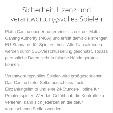
Sicherheit, Lizenz und
verantwortungsvolles Spielen
Platin Casino operiert unter einer Lizenz der Malta
Gaming Authority (MGA) und erfüllt damit die strengen
EU‑Standards für Spielerschutz. Alle Transaktionen
werden durch SSL‑Verschlüsselung geschützt, sodass
persönliche Daten nicht in falsche Hände geraten
können.
Verantwortungsvolles Spielen wird großgeschrieben:
Das Casino bietet Selbstausschluss‑Tools,
Einzahlungslimits und eine 24‑Stunden‑Hotline für
Problemspieler. Wer das Gefühl hat, die Kontrolle zu
verlieren, kann sich jederzeit an die dafür
vorgesehenen Stellen wenden.