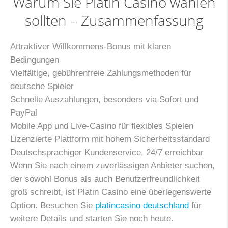
Warum Sie Platin Casino wählen
sollten – Zusammenfassung
Attraktiver Willkommens‑Bonus mit klaren
Bedingungen
Vielfältige, gebührenfreie Zahlungsmethoden für
deutsche Spieler
Schnelle Auszahlungen, besonders via Sofort und
PayPal
Mobile App und Live‑Casino für flexibles Spielen
Lizenzierte Plattform mit hohem Sicherheitsstandard
Deutschsprachiger Kundenservice, 24/7 erreichbar
Wenn Sie nach einem zuverlässigen Anbieter suchen,
der sowohl Bonus als auch Benutzerfreundlichkeit
groß schreibt, ist Platin Casino eine überlegenswerte
Option. Besuchen Sie
platincasino deutschland
für
weitere Details und starten Sie noch heute.