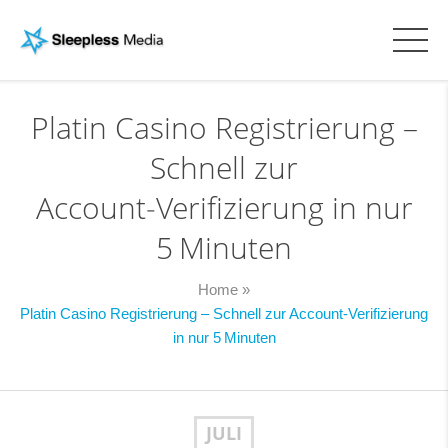
Platin Casino Registrierung –
Schnell zur
Account‑Verifizierung in nur
5 Minuten
Home
»
Platin Casino Registrierung – Schnell zur Account‑Verifizierung
in nur 5 Minuten
JULI