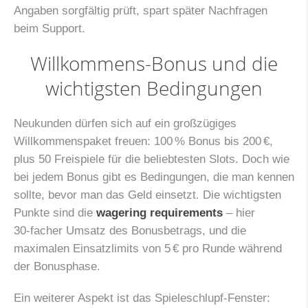
Angaben sorgfältig prüft, spart später Nachfragen
beim Support.
Willkommens‑Bonus und die
wichtigsten Bedingungen
Neukunden dürfen sich auf ein großzügiges
Willkommenspaket freuen: 100 % Bonus bis 200 €,
plus 50 Freispiele für die beliebtesten Slots. Doch wie
bei jedem Bonus gibt es Bedingungen, die man kennen
sollte, bevor man das Geld einsetzt. Die wichtigsten
Punkte sind die
wagering requirements
– hier
30‑facher Umsatz des Bonusbetrags, und die
maximalen Einsatzlimits von 5 € pro Runde während
der Bonusphase.
Ein weiterer Aspekt ist das Spieleschlupf‑Fenster: