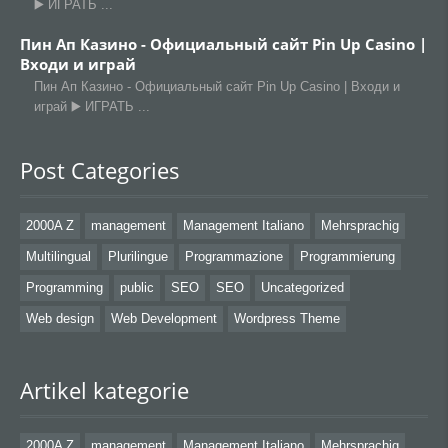
▶️ ИГРАТЬ
Пин Ап Казино - Официальный сайт Pin Up Casino |
Входи и играй
Пин Ап Казино - Официальный сайт Pin Up Casino | Входи и
играй ▶️ ИГРАТЬ
Post Categories
2000A Z
management
Management Italiano
Mehrsprachig
Multilingual
Plurilingue
Programmazione
Programmierung
Programming
public
SEO
SEO
Uncategorized
Web design
Web Development
Wordpress Theme
Artikel kategorie
2000A Z
management
Management Italiano
Mehrsprachig