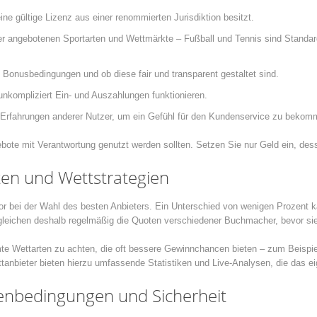
ine gültige Lizenz aus einer renommierten Jurisdiktion besitzt.
 der angebotenen Sportarten und Wettmärkte – Fußball und Tennis sind Standa
e Bonusbedingungen und ob diese fair und transparent gestaltet sind.
unkompliziert Ein- und Auszahlungen funktionieren.
Erfahrungen anderer Nutzer, um ein Gefühl für den Kundenservice zu bekom
ote mit Verantwortung genutzt werden sollten. Setzen Sie nur Geld ein, dess
ten und Wettstrategien
tor bei der Wahl des besten Anbieters. Ein Unterschied von wenigen Prozent k
rgleichen deshalb regelmäßig die Quoten verschiedener Buchmacher, bevor sie
te Wettarten zu achten, die oft bessere Gewinnchancen bieten – zum Beispi
tanbieter bieten hierzu umfassende Statistiken und Live-Analysen, die das e
enbedingungen und Sicherheit