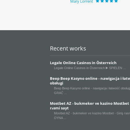
Mary Lorrent
Recent works
Legale Online Casinos in Österreich
Legale Online Casinos in Österreich ▶️ SPIELEN
Beep Beep Kasyno online - nawigacja i łat
obsługi
Beep Beep Kasyno online - nawigacja i łatwość obsługi
GRAĆ
Mostbet AZ - bukmeker ve kazino Mostbet -
rəsmi sayt
Mostbet AZ - bukmeker ve kazino Mostbet - Giriş rəsm
OYNA