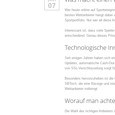
07
Wer heute online auf Sportereigni
besten Wettanbieter hängt dabei v
Sportportfolio. Nur wer all diese
Interessant ist, dass viele Spiele
entscheidend. Genau dieses Prinz
Technologische Inn
Seit einigen Jahren haben sich e
Updates, automatische Cash-Out-F
von SSL-Verschlüsselung sorgt für
Besonders hervorzuheben ist die 
SBTech, die eine flüssige und sta
Wettanbieter mitbringt.
Worauf man achten 
Die Wahl des richtigen Anbieters i