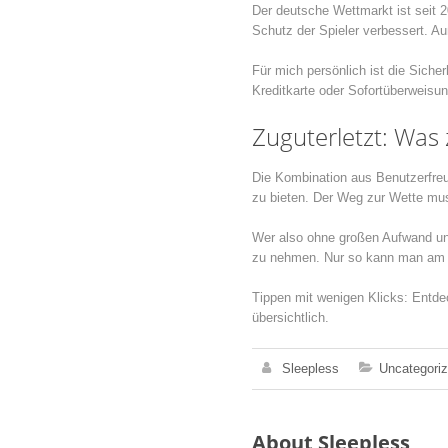
Der deutsche Wettmarkt ist seit 20
Schutz der Spieler verbessert. Au
Für mich persönlich ist die Sich
Kreditkarte oder Sofortüberweisu
Zuguterletzt: Was 
Die Kombination aus Benutzerfreu
zu bieten. Der Weg zur Wette muss
Wer also ohne großen Aufwand und
zu nehmen. Nur so kann man am En
Tippen mit wenigen Klicks: Entdec
übersichtlich.
Sleepless
Uncategori
About Sleepless