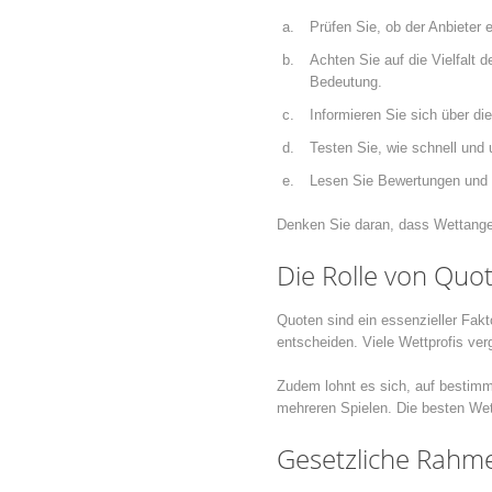
Prüfen Sie, ob der Anbieter e
Achten Sie auf die Vielfalt
Bedeutung.
Informieren Sie sich über di
Testen Sie, wie schnell und 
Lesen Sie Bewertungen und 
Denken Sie daran, dass Wettangeb
Die Rolle von Quo
Quoten sind ein essenzieller Fak
entscheiden. Viele Wettprofis ve
Zudem lohnt es sich, auf bestimm
mehreren Spielen. Die besten Wet
Gesetzliche Rahm