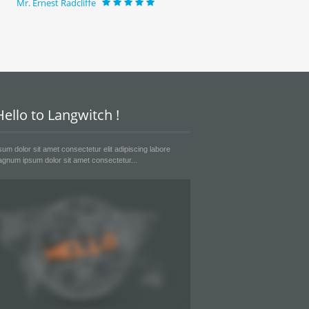
Mr. Ernest Radcliffe
Mr. Emanue
ello to Langwitch !
um dolor sit amet consectetur elit adipiscing labore
gnum ipsum dolor sit amet consectetur...