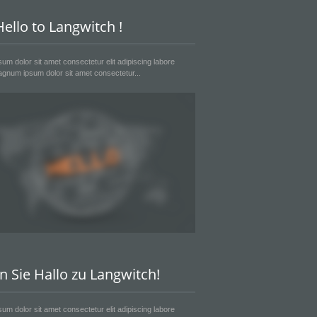
ello to Langwitch !
um dolor sit amet consectetur elit adipiscing labore
gnum ipsum dolor sit amet consectetur...
n Sie Hallo zu Langwitch!
um dolor sit amet consectetur elit adipiscing labore