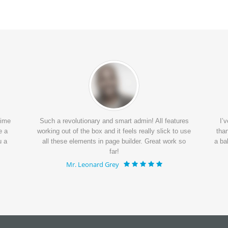
time
Such a revolutionary and smart admin! All features
I’
e a
working out of the box and it feels really slick to use
than
u a
all these elements in page builder. Great work so
a ba
far!
Mr. Leonard Grey