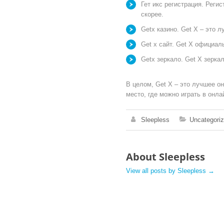
Гет икс регистрация. Реги
скорее.
Getx казино. Get X – это 
Get x сайт. Get X официал
Getx зеркало. Get X зерка
В целом, Get X – это лучшее о
место, где можно играть в онла
Sleepless
Uncategori
About Sleepless
View all posts by Sleepless
→