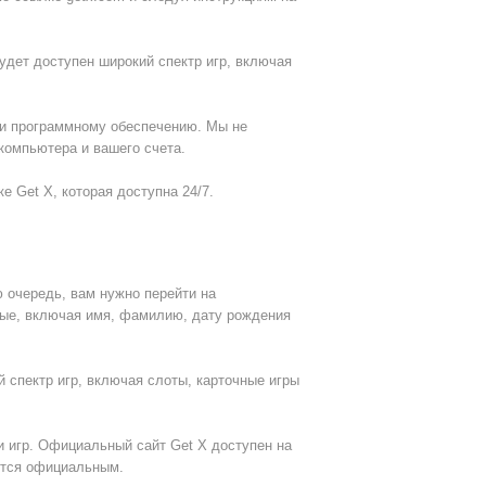
удет доступен широкий спектр игр, включая
 и программному обеспечению. Мы не
компьютера и вашего счета.
е Get X, которая доступна 24/7.
 очередь, вам нужно перейти на
нные, включая имя, фамилию, дату рождения
 спектр игр, включая слоты, карточные игры
 и игр. Официальный сайт Get X доступен на
яется официальным.