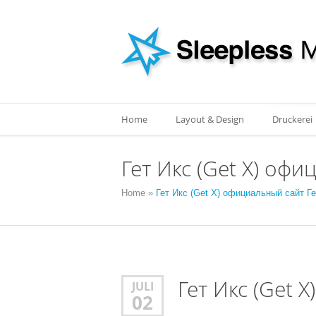
Home
Layout & Design
Druckerei
Гет Икс (Get X) офи
Home
»
Гет Икс (Get X) официальный сайт Ге
Гет Икс (Get 
JULI
02