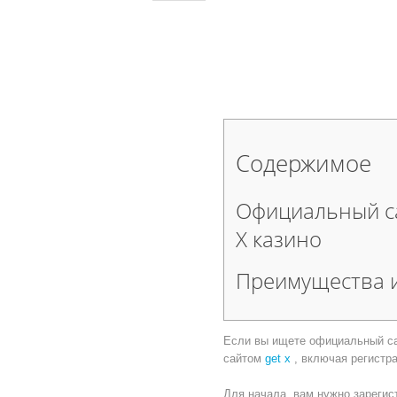
Содержимое
Официальный сай
Х казино
Преимущества и
Если вы ищете официальный сай
сайтом
get x
, включая регистра
Для начала, вам нужно зарегис