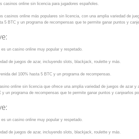
s casinos online sin licencia para jugadores españoles.
los casinos online más populares sin licencia, con una amplia variedad de ju
ta 5 BTC y un programa de recompensas que te permite ganar puntos y canj
ve:
ro es un casino online muy popular y respetado.
dad de juegos de azar, incluyendo slots, blackjack, roulette y más.
venida del 100% hasta 5 BTC y un programa de recompensas.
o casino online sin licencia que ofrece una amplia variedad de juegos de azar 
€ y un programa de recompensas que te permite ganar puntos y canjearlos p
ve:
ro es un casino online muy popular y respetado.
dad de juegos de azar, incluyendo slots, blackjack, roulette y más.