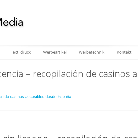
Textildruck
Werbeartikel
Werbetechnik
Kontakt
icencia – recopilación de casinos 
ción de casinos accesibles desde España