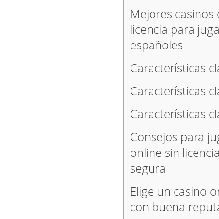
Mejores casinos o
licencia para jug
españoles
Características cl
Características cl
Características cl
Consejos para ju
online sin licenc
segura
Elige un casino on
con buena reput