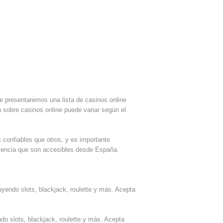
te presentaremos una lista de casinos online
n sobre casinos online puede variar según el
 confiables que otros, y es importante
 licencia que son accesibles desde España.
luyendo slots, blackjack, roulette y más. Acepta
ndo slots, blackjack, roulette y más. Acepta