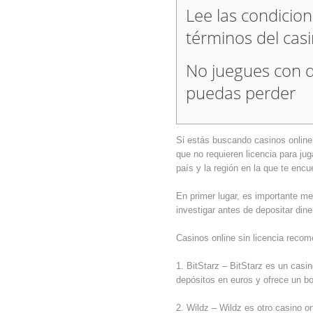
Lee las condicion
términos del cas
No juegues con 
puedas perder
Si estás buscando casinos online 
que no requieren licencia para ju
país y la región en la que te encu
En primer lugar, es importante me
investigar antes de depositar din
Casinos online sin licencia reco
1. BitStarz – BitStarz es un casin
depósitos en euros y ofrece un b
2. Wildz – Wildz es otro casino o