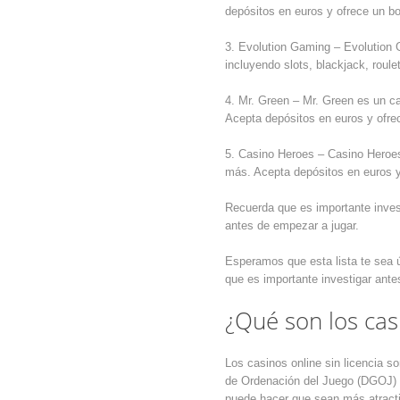
depósitos en euros y ofrece un b
3. Evolution Gaming – Evolution G
incluyendo slots, blackjack, roul
4. Mr. Green – Mr. Green es un ca
Acepta depósitos en euros y ofre
5. Casino Heroes – Casino Heroes 
más. Acepta depósitos en euros y
Recuerda que es importante invest
antes de empezar a jugar.
Esperamos que esta lista te sea út
que es importante investigar antes
¿Qué son los casi
Los casinos online sin licencia s
de Ordenación del Juego (DGOJ) e
puede hacer que sean más atracti