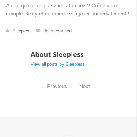
Alors, qu’est-ce que vous attendez ? Créez votre
compte Betify et commencez à jouer immédiatement !
Sleepless
Uncategorized
About Sleepless
View all posts by Sleepless
→
←
Previous
Next
→