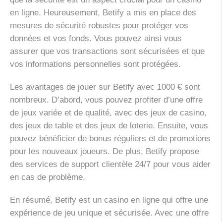
en ligne. Heureusement, Betify a mis en place des
mesures de sécurité robustes pour protéger vos
données et vos fonds. Vous pouvez ainsi vous
assurer que vos transactions sont sécurisées et que
vos informations personnelles sont protégées.
Les avantages de jouer sur Betify avec 1000 € sont
nombreux. D’abord, vous pouvez profiter d’une offre
de jeux variée et de qualité, avec des jeux de casino,
des jeux de table et des jeux de loterie. Ensuite, vous
pouvez bénéficier de bonus réguliers et de promotions
pour les nouveaux joueurs. De plus, Betify propose
des services de support clientèle 24/7 pour vous aider
en cas de problème.
En résumé, Betify est un casino en ligne qui offre une
expérience de jeu unique et sécurisée. Avec une offre