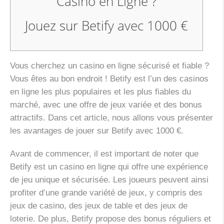
Casino en Ligne ?
Jouez sur Betify avec 1000 €
Vous cherchez un casino en ligne sécurisé et fiable ?
Vous êtes au bon endroit ! Betify est l’un des casinos
en ligne les plus populaires et les plus fiables du
marché, avec une offre de jeux variée et des bonus
attractifs. Dans cet article, nous allons vous présenter
les avantages de jouer sur Betify avec 1000 €.
Avant de commencer, il est important de noter que
Betify est un casino en ligne qui offre une expérience
de jeu unique et sécurisée. Les joueurs peuvent ainsi
profiter d’une grande variété de jeux, y compris des
jeux de casino, des jeux de table et des jeux de
loterie. De plus, Betify propose des bonus réguliers et