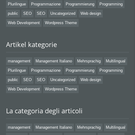
Plurilingue
Programmazione
Programmierung
Programming
public
SEO
SEO
Uncategorized
Web design
Web Development
Wordpress Theme
Artikel kategorie
management
Management Italiano
Mehrsprachig
Multilingual
Plurilingue
Programmazione
Programmierung
Programming
public
SEO
SEO
Uncategorized
Web design
Web Development
Wordpress Theme
La categoria degli articoli
management
Management Italiano
Mehrsprachig
Multilingual