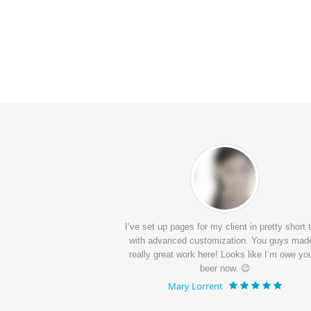
ui dolorem ipsum quia
I’ve set up pages for my client in pretty short 
quisquam.
with advanced customization. You guys mad
really great work here! Looks like I’m owe yo
beer now. 😉
Mary Lorrent