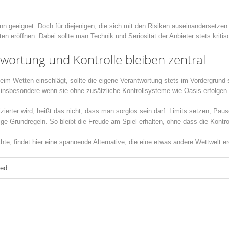
mann geeignet. Doch für diejenigen, die sich mit den Risiken auseinandersetz
n eröffnen. Dabei sollte man Technik und Seriosität der Anbieter stets kritisc
wortung und Kontrolle bleiben zentral
m Wetten einschlägt, sollte die eigene Verantwortung stets im Vordergrun
, insbesondere wenn sie ohne zusätzliche Kontrollsysteme wie Oasis erfolgen.
erter wird, heißt das nicht, dass man sorglos sein darf. Limits setzen, Paus
ige Grundregeln. So bleibt die Freude am Spiel erhalten, ohne dass die Kontrol
e, findet hier eine spannende Alternative, die eine etwas andere Wettwelt er
zed