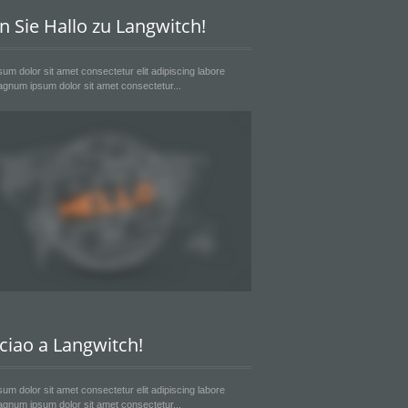
n Sie Hallo zu Langwitch!
um dolor sit amet consectetur elit adipiscing labore
gnum ipsum dolor sit amet consectetur...
 ciao a Langwitch!
um dolor sit amet consectetur elit adipiscing labore
gnum ipsum dolor sit amet consectetur...