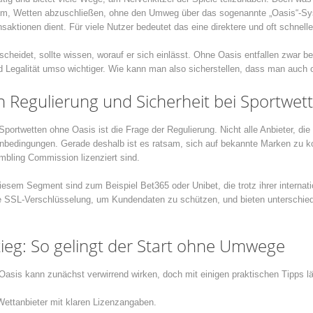
um, Wetten abzuschließen, ohne den Umweg über das sogenannte „Oasis“-Sys
nsaktionen dient. Für viele Nutzer bedeutet das eine direktere und oft schnell
cheidet, sollte wissen, worauf er sich einlässt. Ohne Oasis entfallen zwar b
d Legalität umso wichtiger. Wie kann man also sicherstellen, dass man auch
 Regulierung und Sicherheit bei Sportwet
portwetten ohne Oasis ist die Frage der Regulierung. Nicht alle Anbieter, die
bedingungen. Gerade deshalb ist es ratsam, sich auf bekannte Marken zu kon
bling Commission lizenziert sind.
diesem Segment sind zum Beispiel Bet365 oder Unibet, die trotz ihrer intern
 SSL-Verschlüsselung, um Kundendaten zu schützen, und bieten unterschiedl
tieg: So gelingt der Start ohne Umwege
Oasis kann zunächst verwirrend wirken, doch mit einigen praktischen Tipps läs
 Wettanbieter mit klaren Lizenzangaben.