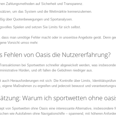
enen Zahlungsmethoden auf Sicherheit und Transparenz.
insätzen, um das System und die Wettmärkte kennenzulernen.
mäßig über Quotenbewegungen und Sportanalysen.
svolles Spielen und setzen Sie Limits für sich selbst.
, dass man unnötige Fehler macht oder in unseriöse Angebote gerät. Denn ge
igene Vorsicht umso mehr.
as Fehlen von Oasis die Nutzererfahrung?
nsaktionen bei Sportwetten schneller abgewickelt werden, was insbesondere fü
ministrative Hürden, und oft fallen die Gebühren niedriger aus.
 auch Herausforderungen mit sich: Die Kontrolle über Limits, Identitätsprüfu
ch, eigene Maßnahmen zu ergreifen und jederzeit bewusst und verantwortungsv
hätzung: Warum ich sportwetten ohne oas
pt von Sportwetten ohne Oasis eine interessante Alternative, insbesondere für
sschen wie Autofahren ohne Navigationshilfe – spannend, mit höheren Anford