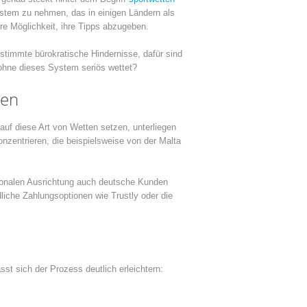
tem zu nehmen, das in einigen Ländern als
ere Möglichkeit, ihre Tipps abzugeben.
estimmte bürokratische Hindernisse, dafür sind
 ohne dieses System seriös wettet?
ten
 auf diese Art von Wetten setzen, unterliegen
zentrieren, die beispielsweise von der Malta
ationalen Ausrichtung auch deutsche Kunden
iche Zahlungsoptionen wie Trustly oder die
st sich der Prozess deutlich erleichtern: