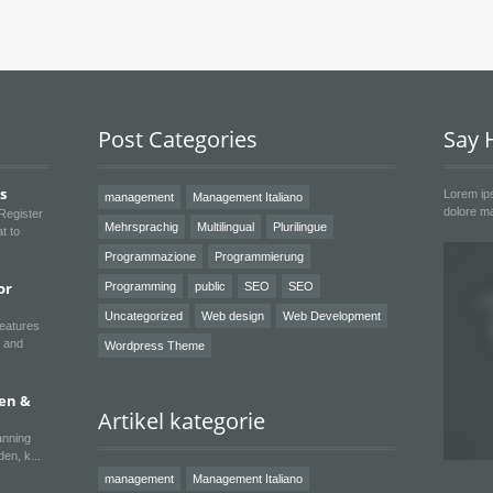
Post Categories
Say H
s
Lorem ips
management
Management Italiano
dolore ma
Register
Mehrsprachig
Multilingual
Plurilingue
t to
Programmazione
Programmierung
or
Programming
public
SEO
SEO
Uncategorized
Web design
Web Development
eatures
s and
Wordpress Theme
ten &
Artikel kategorie
anning
den, k
management
Management Italiano