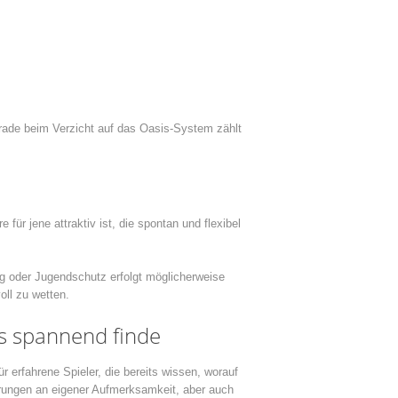
rade beim Verzicht auf das Oasis-System zählt
r jene attraktiv ist, die spontan und flexibel
ng oder Jugendschutz erfolgt möglicherweise
oll zu wetten.
is spannend finde
 erfahrene Spieler, die bereits wissen, worauf
erungen an eigener Aufmerksamkeit, aber auch