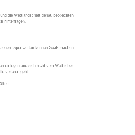
en und die Wettlandschaft genau beobachten,
h hinterfragen.
d stehen. Sportwetten können Spaß machen,
en einlegen und sich nicht vom Wettfieber
le verloren geht.
öffnet.