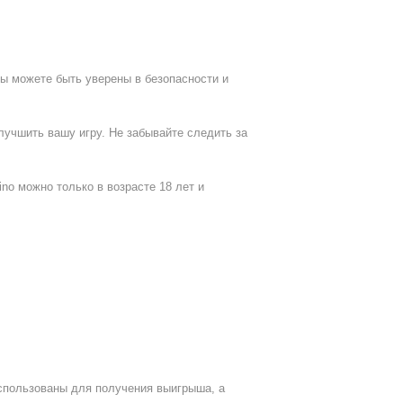
вы можете быть уверены в безопасности и
улучшить вашу игру. Не забывайте следить за
no можно только в возрасте 18 лет и
использованы для получения выигрыша, а