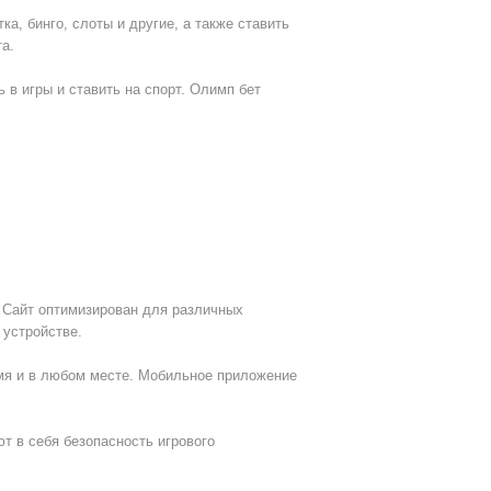
ка, бинго, слоты и другие, а также ставить
а.
 в игры и ставить на спорт. Олимп бет
. Сайт оптимизирован для различных
 устройстве.
емя и в любом месте. Мобильное приложение
т в себя безопасность игрового