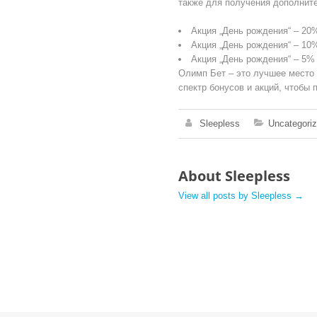
также для получения дополните
Акция „День рождения“ – 20%
Акция „День рождения“ – 10%
Акция „День рождения“ – 5% 
Олимп Бет – это лучшее место 
спектр бонусов и акций, чтобы 
Sleepless
Uncategori
About Sleepless
View all posts by Sleepless
→