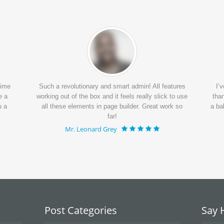
time
Such a revolutionary and smart admin! All features
I’
e a
working out of the box and it feels really slick to use
than
u a
all these elements in page builder. Great work so
a ba
far!
Mr. Leonard Grey
Post Categories
Say H