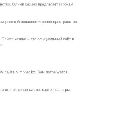
нство. Олимп казино предлагает игрокам
ыигрыш и безопасное игровое пространство.
. Олимп казино – это официальный сайт в
ыш.
м сайте olimpbet.kz. Вам потребуется
тр игр, включая слоты, карточные игры,