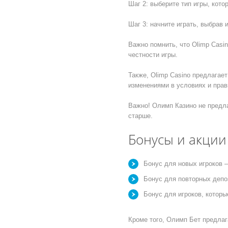
Шаг 2: выберите тип игры, кото
Шаг 3: начните играть, выбрав 
Важно помнить, что Olimp Casi
честности игры.
Также, Olimp Casino предлагает
изменениями в условиях и прав
Важно! Олимп Казино не предлаг
старше.
Бонусы и акции
Бонус для новых игроков –
Бонус для повторных депоз
Бонус для игроков, которы
Кроме того, Олимп Бет предлаг